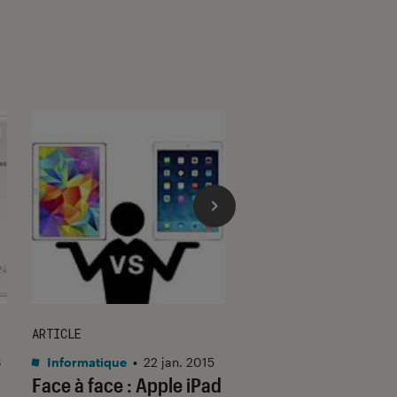
ARTICLE
GUIDE
3
Informatique
•
22 jan. 2015
Informatique
•
28 se
Face à face : Apple iPad
Face à face : Sam