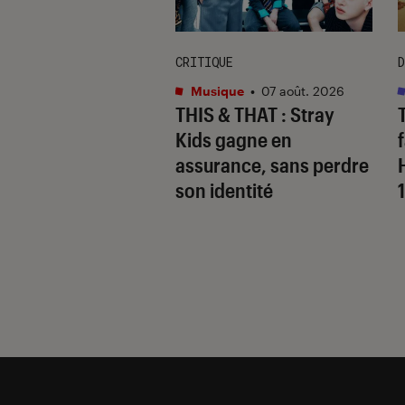
CRITIQUE
D
s
•
07 août. 2026
Musique
•
07 août. 2026
 Gervais, le sale
THIS & THAT
: Stray
 de la comédie
Kids gagne en
nnique
assurance, sans perdre
son identité