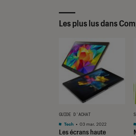
Les plus lus dans Comp
GUIDE D'ACHAT
S
rmatique
•
13 juin 2014
Tech
•
03 mar. 2022
y Tab S : La
Les écrans haute