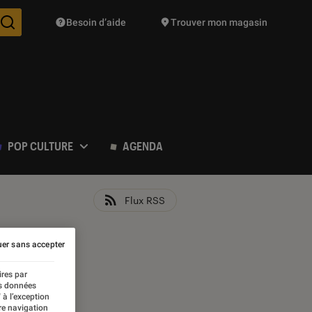
Besoin d’aide
Trouver mon magasin
Des suggestions de produits vont vous être proposées pendant vo
POP CULTURE
AGENDA
Flux RSS
er sans accepter
ires par
es données
 à l’exception
re navigation