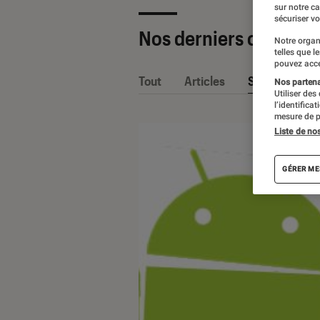
sur notre c
sécuriser vo
Nos derniers contenu
Notre organ
telles que l
pouvez acce
Tout
Articles
Sélections et
Nos partenai
Utiliser des
l’identifica
mesure de p
Liste de no
GÉRER ME