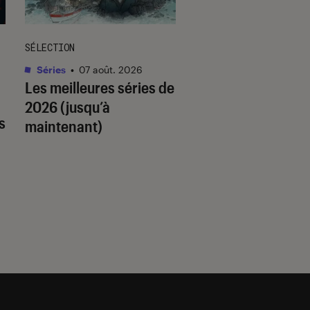
SÉLECTION
SÉLECTION
Séries
•
07 août. 2026
Livres / BD
•
07 août.
Les meilleures séries de
Quiz romance de l’
2026 (jusqu’à
quel trope amour
s
maintenant)
est fait pour vous 