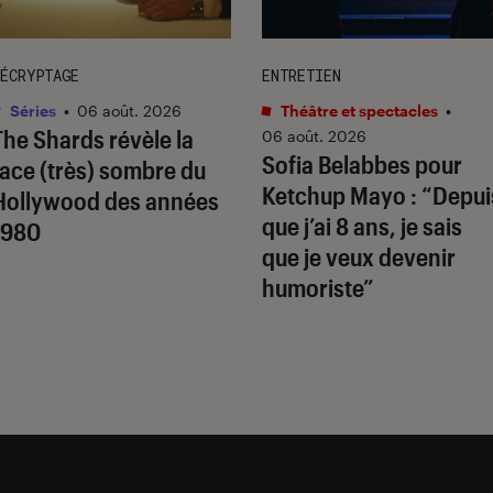
ÉCRYPTAGE
ENTRETIEN
Séries
•
06 août. 2026
Théâtre et spectacles
•
The Shards
révèle la
06 août. 2026
Sofia Belabbes pour
face (très) sombre du
Ketchup Mayo
: “Depui
Hollywood des années
que j’ai 8 ans, je sais
1980
que je veux devenir
humoriste”