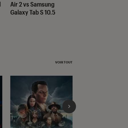
d
Air 2 vs Samsung
Galaxy Tab S2 9.7 
Galaxy Tab S 10.5
Sony Xperia Z4 Ta
VOIR TOUT
l'Éclaireur fnac">