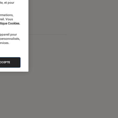
te, et pour
ormations,
reil. Vous
tique Cookies.
appareil pour
 personnalisés,
rvices.
ACCEPTE