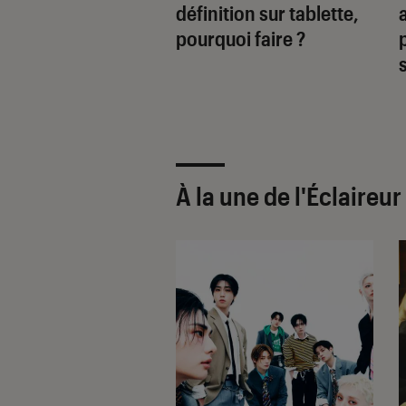
le tablette tactile
définition sur tablette,
 de gamme de
pourquoi faire ?
ung
À la une de
l'Éclaireu