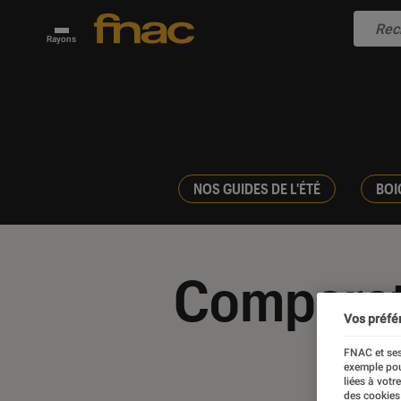
Rayons
NOS GUIDES DE L'ÉTÉ
BOI
Comparati
Vos préfé
FNAC et ses
exemple pou
liées à votr
des cookies