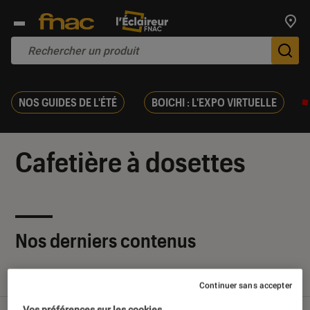
Trouv
De
NOS GUIDES DE L'ÉTÉ
BOICHI : L'EXPO VIRTUELLE
Cafetière à dosettes
Nos derniers contenus
Tout
Articles
Tests
Continuer sans accepter
Vos préférences sur les cookies