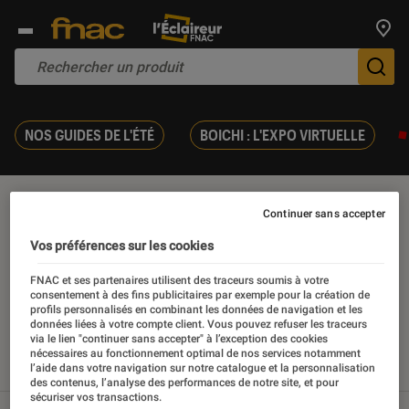
Trouv
De
NOS GUIDES DE L'ÉTÉ
BOICHI : L'EXPO VIRTUELLE
Bluetooth 4.2
Continuer sans accepter
Vos préférences sur les cookies
FNAC et ses partenaires utilisent des traceurs soumis à votre
consentement à des fins publicitaires par exemple pour la création de
Nos derniers contenus
profils personnalisés en combinant les données de navigation et les
données liées à votre compte client. Vous pouvez refuser les traceurs
via le lien "continuer sans accepter" à l’exception des cookies
nécessaires au fonctionnement optimal de nos services notamment
l’aide dans votre navigation sur notre catalogue et la personnalisation
Tout
Articles
Tests
des contenus, l’analyse des performances de notre site, et pour
sécuriser vos transactions.