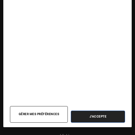
Nos contenus
Nos flux RSS
Articles
Tests
Dossiers
Sélections et guides
Agenda
GÉRER MES PRÉFÉRENCES
J'ACCEPTE
Podcasts