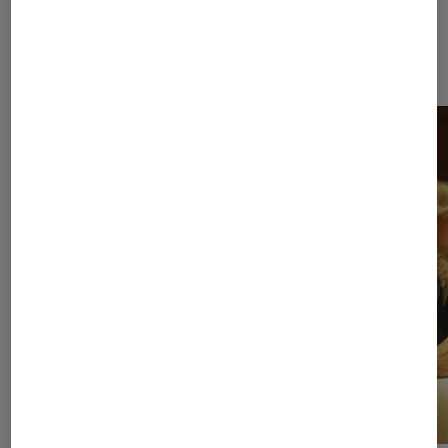
À la une de
VOIR TOUT
l'Éclaireur FNAC
l'Éclaireur fnac">