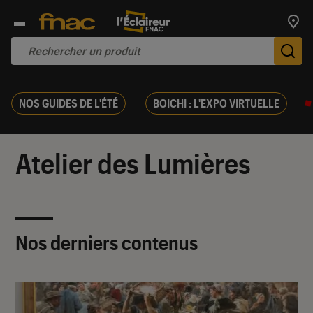
Trouv
De
NOS GUIDES DE L'ÉTÉ
BOICHI : L'EXPO VIRTUELLE
Atelier des Lumières
Nos derniers contenus