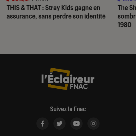
THIS & THAT
: Stray Kids gagne en
The S
assurance, sans perdre son identité
sombr
1980
Suivez la Fnac