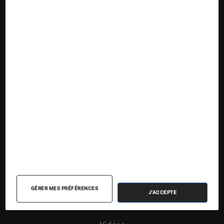
Nos contenus
Nos flux RSS
Articles
Tests
Dossiers
Sélections et guides
Agenda
GÉRER MES PRÉFÉRENCES
J'ACCEPTE
Podcasts