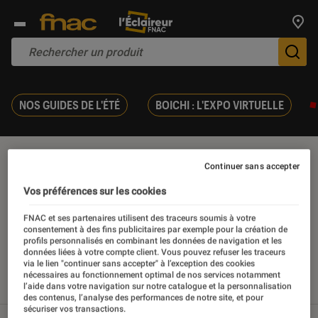
Trouv
De
NOS GUIDES DE L'ÉTÉ
BOICHI : L'EXPO VIRTUELLE
Aspirateur à main
Continuer sans accepter
Vos préférences sur les cookies
FNAC et ses partenaires utilisent des traceurs soumis à votre
consentement à des fins publicitaires par exemple pour la création de
Nos derniers contenus
profils personnalisés en combinant les données de navigation et les
données liées à votre compte client. Vous pouvez refuser les traceurs
via le lien "continuer sans accepter" à l’exception des cookies
nécessaires au fonctionnement optimal de nos services notamment
l’aide dans votre navigation sur notre catalogue et la personnalisation
Tout
Articles
Sélections et guides
des contenus, l’analyse des performances de notre site, et pour
sécuriser vos transactions.