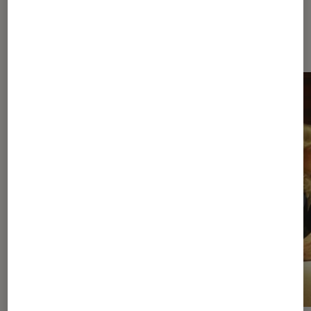
À la une de
VOIR TOUT
l'Éclaireur FNAC
l'Éclaireur fnac">