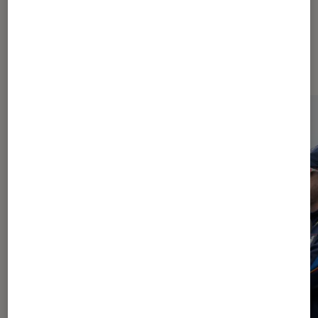
À la une de
VOIR TOUT
l'Éclaireur FNAC
l'Éclaireur fnac">