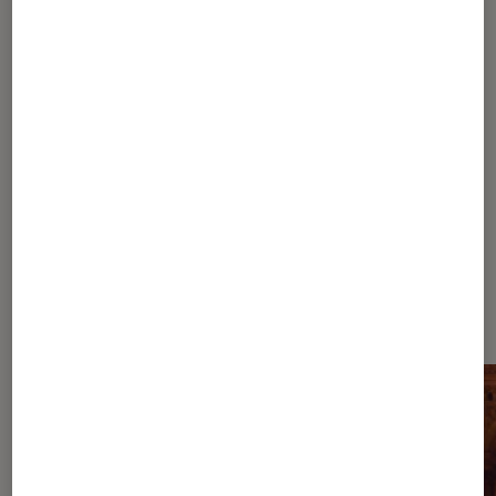
SÉLECTION
Cinéma
•
13 sep. 2021
Quand Arsène Lupin cambriole petit et
grand écran
Les plus lus dans Arsène Lupin