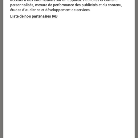
Claude Cowork s’affranchit du bureau :
personnalisés, mesure de performance des publicités et du contenu,
l’IA d’Anthropic passe sur mobile
études d’audience et développement de services.
Liste de nos partenaires IAB
et navigateur