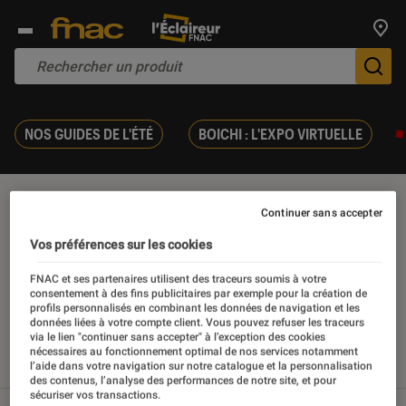
Trouv
De
NOS GUIDES DE L'ÉTÉ
BOICHI : L'EXPO VIRTUELLE
Anthem
Continuer sans accepter
Vos préférences sur les cookies
FNAC et ses partenaires utilisent des traceurs soumis à votre
consentement à des fins publicitaires par exemple pour la création de
Nos derniers contenus
profils personnalisés en combinant les données de navigation et les
données liées à votre compte client. Vous pouvez refuser les traceurs
via le lien "continuer sans accepter" à l’exception des cookies
nécessaires au fonctionnement optimal de nos services notamment
l’aide dans votre navigation sur notre catalogue et la personnalisation
Tout
Articles
Tests
des contenus, l’analyse des performances de notre site, et pour
sécuriser vos transactions.