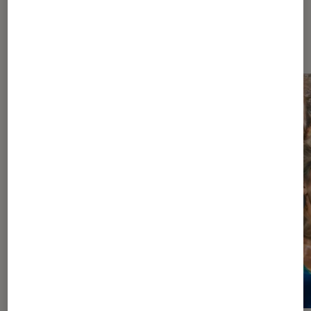
À la une de
VOIR TOUT
l'Éclaireur FNAC
l'Éclaireur fnac">