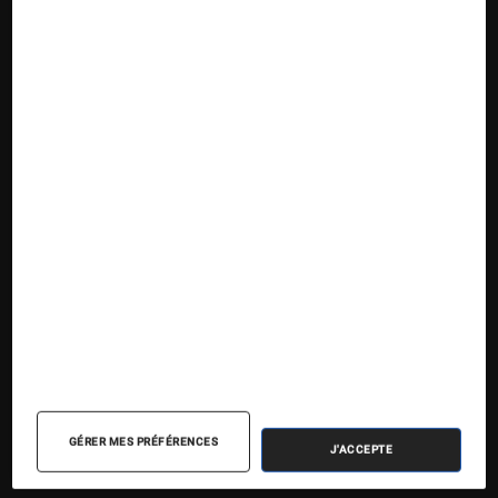
Nos contenus
Nos flux RSS
Articles
Tests
Dossiers
Sélections et guides
Agenda
GÉRER MES PRÉFÉRENCES
J'ACCEPTE
Podcasts