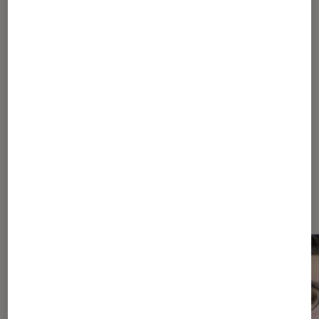
TEST
Jeux Vidéo Consoles
•
12 avr. 2019
Test d’Anthem : Esthétiquement réussi,
mais terriblement frustrant
Les plus lus dans Anthem