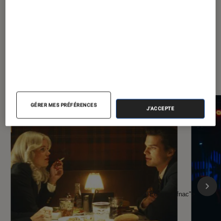
À la une de
VOIR TOUT
l'Éclaireur FNAC
GÉRER MES PRÉFÉRENCES
J'ACCEPTE
l'Éclaireur fnac">