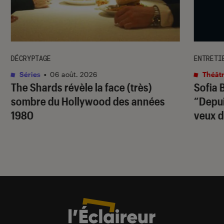
DÉCRYPTAGE
ENTRETI
Séries
•
06 août. 2026
Théâtr
The Shards
révèle la face (très)
Sofia 
sombre du Hollywood des années
“Depuis
1980
veux d