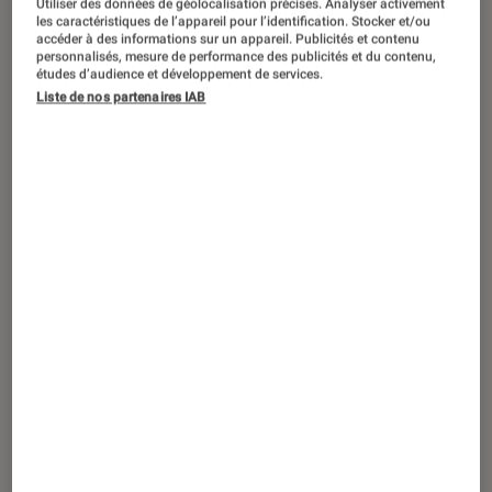
Utiliser des données de géolocalisation précises. Analyser activement
ACTU
les caractéristiques de l’appareil pour l’identification. Stocker et/ou
accéder à des informations sur un appareil. Publicités et contenu
Périphériques, accessoires et composants
•
21 fév. 2020
personnalisés, mesure de performance des publicités et du contenu,
L’UE ne ferme pas la porte à une
études d’audience et développement de services.
Liste de nos partenaires IAB
participation américaine dans Nokia et
Ericsson