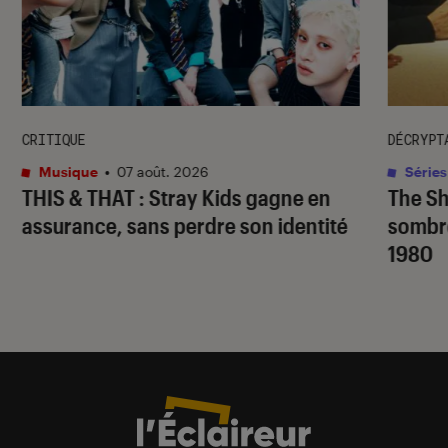
CRITIQUE
DÉCRYPT
Musique
•
07 août. 2026
Séries
THIS & THAT
: Stray Kids gagne en
The S
assurance, sans perdre son identité
sombr
1980