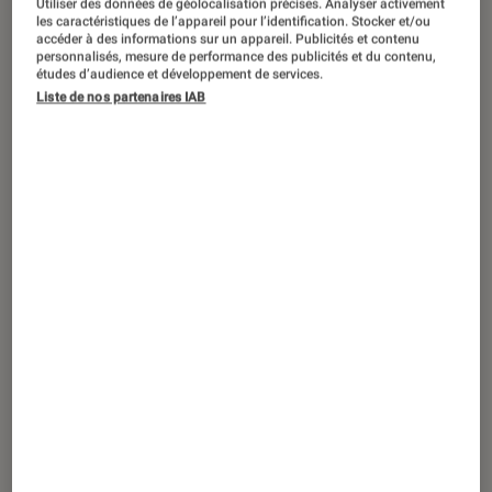
Utiliser des données de géolocalisation précises. Analyser activement
SÉLECTION
les caractéristiques de l’appareil pour l’identification. Stocker et/ou
accéder à des informations sur un appareil. Publicités et contenu
Cinéma
•
10 juin 2025
personnalisés, mesure de performance des publicités et du contenu,
Les meilleurs films à rattraper sur Netflix
études d’audience et développement de services.
Liste de nos partenaires IAB
avant fin juin 2025