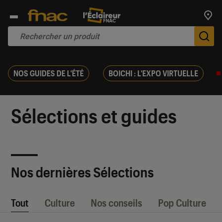
Trouv
De
NOS GUIDES DE L'ÉTÉ
BOICHI : L'EXPO VIRTUELLE
Sélections et guides
Nos dernières Sélections
Tout
Culture
Nos conseils
Pop Culture