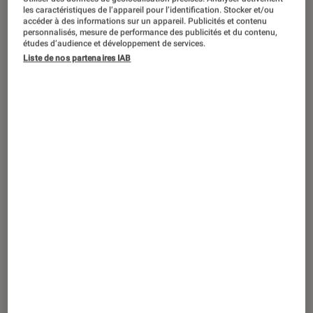
SÉLECTION
les caractéristiques de l’appareil pour l’identification. Stocker et/ou
accéder à des informations sur un appareil. Publicités et contenu
Jeux vidéo
•
24 déc. 2020
personnalisés, mesure de performance des publicités et du contenu,
Les packs Fnac jeux vidéo et console à
études d’audience et développement de services.
Liste de nos partenaires IAB
ne pas rater !