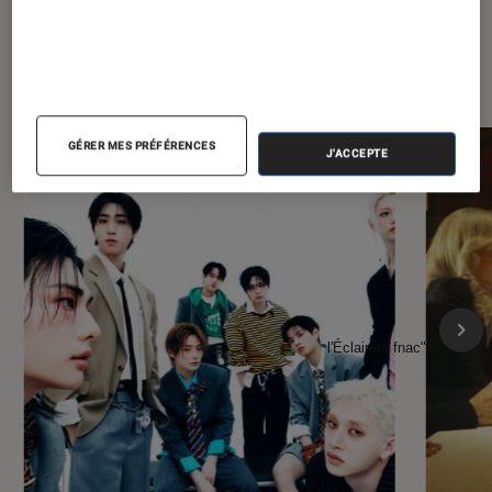
À la une de
VOIR TOUT
l'Éclaireur FNAC
GÉRER MES PRÉFÉRENCES
J'ACCEPTE
l'Éclaireur fnac">