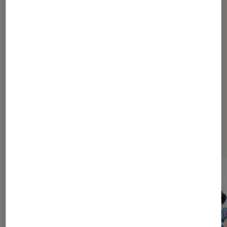
1
...
70
120
...
227
228
229
230
231
...
270
290
...
320
Les plus lus dans Sélections et
guides