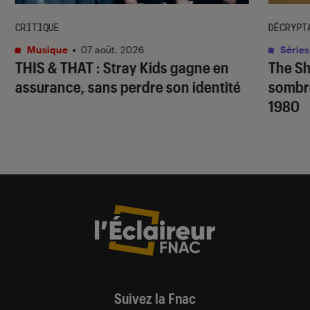
CRITIQUE
DÉCRYPT
Musique
•
07 août. 2026
Séries
THIS & THAT
: Stray Kids gagne en
The S
assurance, sans perdre son identité
sombr
1980
Suivez la Fnac