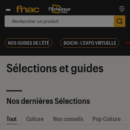
Trouv
De
NOS GUIDES DE L'ÉTÉ
BOICHI : L'EXPO VIRTUELLE
Sélections et guides
Nos dernières Sélections
Tout
Culture
Nos conseils
Pop Culture