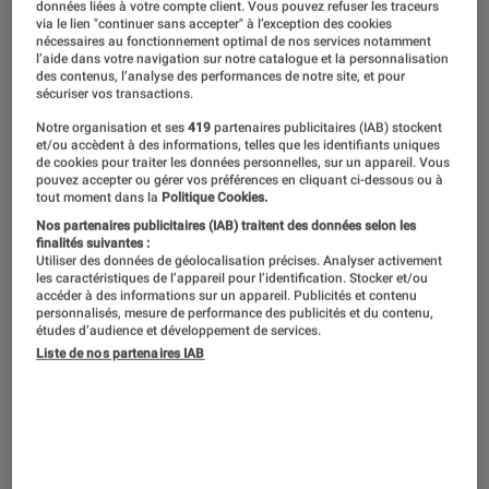
données liées à votre compte client. Vous pouvez refuser les traceurs
la mer. La mer est un vaste sujet qui
via le lien "continuer sans accepter" à l’exception des cookies
nécessaires au fonctionnement optimal de nos services notamment
fascine et fait rêver petits et grands,
l’aide dans votre navigation sur notre catalogue et la personnalisation
des contenus, l’analyse des performances de notre site, et pour
les gens terre à terre et ceux qui ont la
sécuriser vos transactions.
tête dans les nuages. Il existe des
Notre organisation et ses
419
partenaires publicitaires (IAB) stockent
et/ou accèdent à des informations, telles que les identifiants uniques
milliers de livres sur la mer ou l’océan :
de cookies pour traiter les données personnelles, sur un appareil. Vous
pouvez accepter ou gérer vos préférences en cliquant ci-dessous ou à
documentaires, imagiers, livres
tout moment dans la
Politique Cookies.
sonores, romans de pirates ou
Nos partenaires publicitaires (IAB) traitent des données selon les
finalités suivantes :
robinsonnade… Mais j’ai choisi de faire
Utiliser des données de géolocalisation précises. Analyser activement
les caractéristiques de l’appareil pour l’identification. Stocker et/ou
une sélection d’albums, d’histoires qui
accéder à des informations sur un appareil. Publicités et contenu
personnalisés, mesure de performance des publicités et du contenu,
content la mer de manière originale,
études d’audience et développement de services.
avec toujours de magnifiques
Liste de nos partenaires IAB
illustrations.
La mer, un trésor