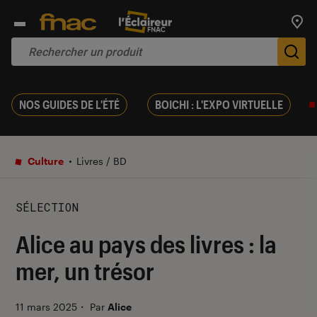
Trouv
De
NOS GUIDES DE L'ÉTÉ
BOICHI : L'EXPO VIRTUELLE
Culture
Livres / BD
SÉLECTION
Alice au pays des livres : la
mer, un trésor
11 mars 2025
・
Par
Alice