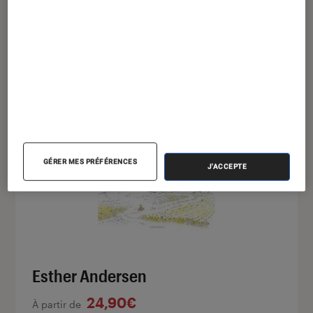
Fombelle
et les couleurs pastel d’
Irène
Bonacina
retranscrivent la douceur des
vacances, la simplicité des petits bonheurs !
Esther Andersen
est un bonbon, une bulle
légère dans le quotidien !
GÉRER MES PRÉFÉRENCES
J'ACCEPTE
Esther Andersen
24,90€
À partir de