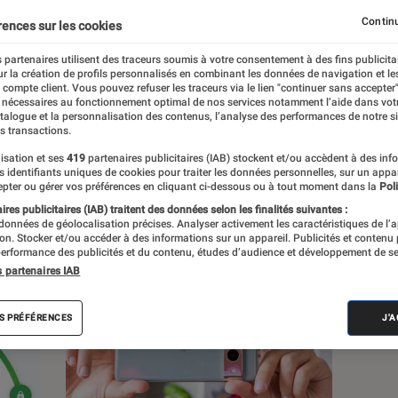
Continu
rences sur les cookies
 partenaires utilisent des traceurs soumis à votre consentement à des fins publicita
r la création de profils personnalisés en combinant les données de navigation et l
s
e compte client. Vous pouvez refuser les traceurs via le lien "continuer sans accepter"
 nécessaires au fonctionnement optimal de nos services notamment l’aide dans vot
atalogue et la personnalisation des contenus, l’analyse des performances de notre si
s transactions.
Sélections et guides
Tests
Produits
isation et ses
419
partenaires publicitaires (IAB) stockent et/ou accèdent à des inf
es identifiants uniques de cookies pour traiter les données personnelles, sur un appa
pter ou gérer vos préférences en cliquant ci-dessous ou à tout moment dans la
Poli
res publicitaires (IAB) traitent des données selon les finalités suivantes :
 données de géolocalisation précises. Analyser activement les caractéristiques de l’
tion. Stocker et/ou accéder à des informations sur un appareil. Publicités et contenu
erformance des publicités et du contenu, études d’audience et développement de se
s partenaires IAB
S PRÉFÉRENCES
J'