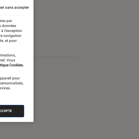
er sans accepter
ires par
es données
 à l’exception
re navigation
te, et pour
ormations,
reil. Vous
tique Cookies.
appareil pour
 personnalisés,
rvices.
ACCEPTE