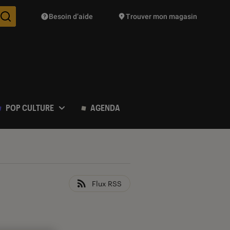
Besoin d’aide
Trouver mon magasin
Des suggestions de produits vont vous être proposées pendant vo
POP CULTURE
AGENDA
Flux RSS