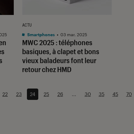
ACTU
2025
Smartphones
•
03 mar. 2025
en
MWC 2025 : téléphones
es
basiques, à clapet et bons
s
vieux baladeurs font leur
retour chez HMD
22
23
24
25
26
...
30
35
45
70