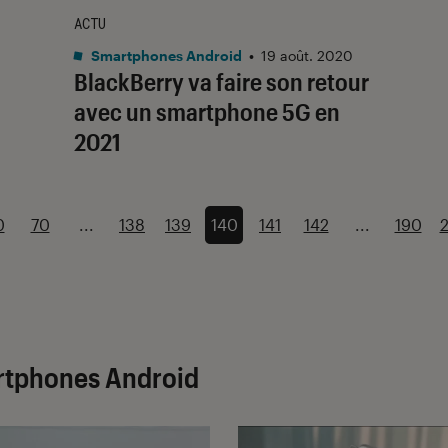
ACTU
Smartphones Android
•
19 août. 2020
BlackBerry va faire son retour
avec un smartphone 5G en
2021
0
70
...
138
139
140
141
142
...
190
artphones Android