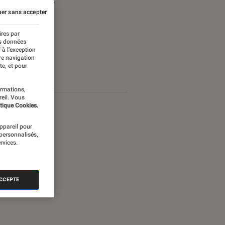
er sans accepter
ires par
es données
 à l’exception
re navigation
te, et pour
ormations,
reil. Vous
tique Cookies.
appareil pour
 personnalisés,
rvices.
ACCEPTE