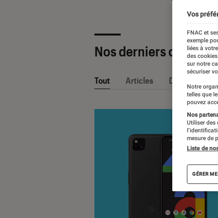
Vos préfé
FNAC et ses
exemple pou
Nos derniers contenu
liées à votr
des cookies
sur notre c
sécuriser vo
Tout
Articles
Dossiers
Notre organ
telles que l
pouvez acce
Nos partenai
Utiliser des
l’identifica
mesure de p
Liste de no
GÉRER ME