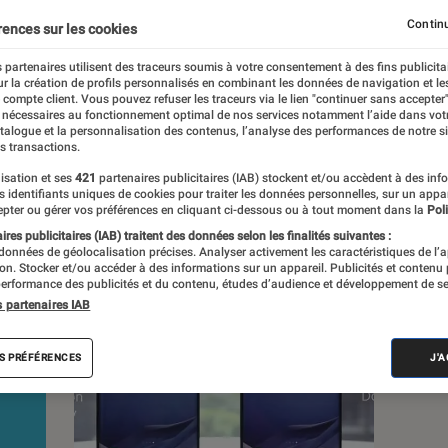
Continu
rences sur les cookies
 partenaires utilisent des traceurs soumis à votre consentement à des fins publicita
r la création de profils personnalisés en combinant les données de navigation et l
s
e compte client. Vous pouvez refuser les traceurs via le lien "continuer sans accepter"
 nécessaires au fonctionnement optimal de nos services notamment l’aide dans vot
atalogue et la personnalisation des contenus, l’analyse des performances de notre si
s transactions.
Sélections et guides
Tests
Produits
isation et ses
421
partenaires publicitaires (IAB) stockent et/ou accèdent à des inf
es identifiants uniques de cookies pour traiter les données personnelles, sur un appa
pter ou gérer vos préférences en cliquant ci-dessous ou à tout moment dans la
Poli
res publicitaires (IAB) traitent des données selon les finalités suivantes :
 données de géolocalisation précises. Analyser activement les caractéristiques de l’
tion. Stocker et/ou accéder à des informations sur un appareil. Publicités et contenu
erformance des publicités et du contenu, études d’audience et développement de se
s partenaires IAB
S PRÉFÉRENCES
J'