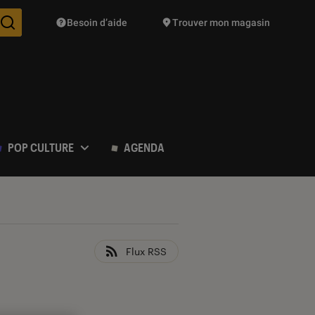
Besoin d’aide
Trouver mon magasin
Des suggestions de produits vont vous être proposées pendant vo
POP CULTURE
AGENDA
Flux RSS