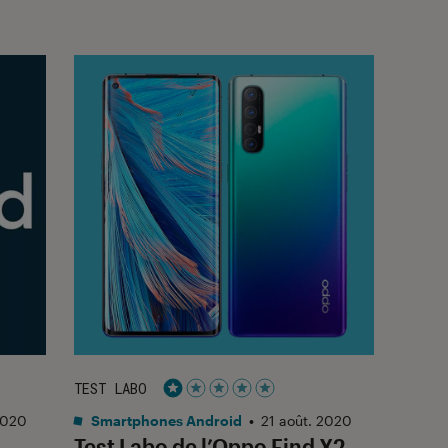
TEST LABO
Noté 1 étoiles sur 5
2020
Smartphones Android
•
21 août. 2020
Test Labo de l’Oppo Find X2