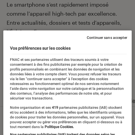
Introduction
Le smartphone s’est rapidement imposé
comme l’appareil high-tech par excellence.
Entre actualités, dossiers et tests d’appareils,
l’Éclaireur Fnac vous accompagne et vous
Continuer sans accepter
conseille quand vient le moment de changer de
Vos préférences sur les cookies
téléphone portable.
FNAC et ses partenaires utilisent des traceurs soumis à votre
consentement à des fins publicitaires par exemple pour la création de
profils personnalisés en combinant les données de navigation et les
données liées à votre compte client. Vous pouvez refuser les traceurs
via le lien "continuer sans accepter" à l’exception des cookies
Nos derniers contenus
nécessaires au fonctionnement optimal de nos services notamment
l’aide dans votre navigation sur notre catalogue et la personnalisation
des contenus, l’analyse des performances de notre site, et pour
sécuriser vos transactions.
Tout
Articles
Dossiers
Sélections et guid
Notre organisation et ses
419
partenaires publicitaires (IAB) stockent
et/ou accèdent à des informations, telles que les identifiants uniques
de cookies pour traiter les données personnelles, sur un appareil. Vous
pouvez accepter ou gérer vos préférences en cliquant ci-dessous ou à
tout moment dans la
Politique Cookies.
Nos partenaires publicitaires (IAB) traitent des données selon les