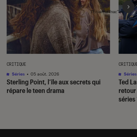
l'Éclaireur fnac">
CRITIQUE
CRITIQU
Séries
•
05 août. 2026
Séries
Sterling Point
, l’île aux secrets qui
Ted L
répare le teen drama
retour
séries