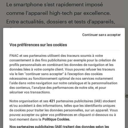
Introduction
Le smartphone s’est rapidement imposé
comme l’appareil high-tech par excellence.
Entre actualités, dossiers et tests d’appareils,
l’Éclaireur Fnac vous accompagne et vous
Continuer sans accepter
conseille quand vient le moment de changer de
Vos préférences sur les cookies
téléphone portable.
FNAC et ses partenaires utilisent des traceurs soumis à votre
consentement à des fins publicitaires par exemple pour la création de
profils personnalisés en combinant les données de navigation et les
données liées à votre compte client. Vous pouvez refuser les traceurs
via le lien "continuer sans accepter" à l’exception des cookies
Nos derniers contenus
nécessaires au fonctionnement optimal de nos services notamment
l’aide dans votre navigation sur notre catalogue et la personnalisation
des contenus, l’analyse des performances de notre site, et pour
sécuriser vos transactions.
Tout
Articles
Dossiers
Sélections et guid
Notre organisation et ses
421
partenaires publicitaires (IAB) stockent
et/ou accèdent à des informations, telles que les identifiants uniques
de cookies pour traiter les données personnelles, sur un appareil. Vous
pouvez accepter ou gérer vos préférences en cliquant ci-dessous ou à
tout moment dans la
Politique Cookies.
Nos partenaires publicitaires (IAB) traitent des données selon les