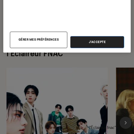
GÉRER MES PRÉFÉRENCES
À la une de
J'ACCEPTE
VOIR TOUT
l'Éclaireur FNAC
l'Éclaireur fnac">