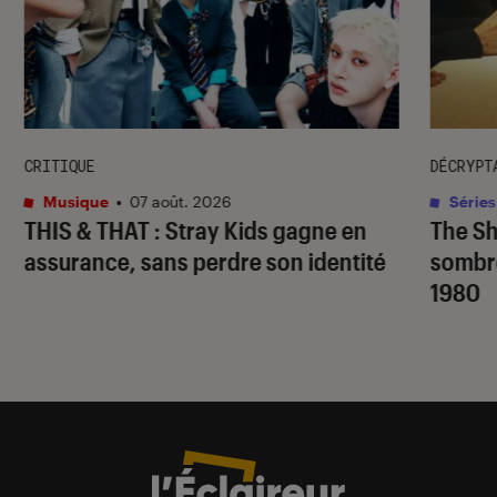
CRITIQUE
DÉCRYPT
Musique
•
07 août. 2026
Séries
THIS & THAT
: Stray Kids gagne en
The S
assurance, sans perdre son identité
sombr
1980