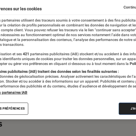
primantes
iPad
Mac
Moniteur
Ordinateurs 
Continu
rences sur les cookies
mer
Périphériques, accessoires et composants
Stockage
 partenaires utilisent des traceurs soumis à votre consentement à des fins publicita
r la création de profils personnalisés en combinant les données de navigation et l
e compte client. Vous pouvez refuser les traceurs via le lien "continuer sans accepter"
 nécessaires au fonctionnement optimal de nos services notamment l’aide dans vot
atalogue et la personnalisation des contenus, l’analyse des performances de notre si
s transactions.
s ou de recommandations pour vos achats
isation et ses
421
partenaires publicitaires (IAB) stockent et/ou accèdent à des inf
es identifiants uniques de cookies pour traiter les données personnelles, sur un appa
z un technophile averti ou un béotien en la
pter ou gérer vos préférences en cliquant ci-dessous ou à tout moment dans la
Poli
 bonne porte, celle de la rubrique
res publicitaires (IAB) traitent des données selon les finalités suivantes :
 données de géolocalisation précises. Analyser activement les caractéristiques de l’
ac.
tion. Stocker et/ou accéder à des informations sur un appareil. Publicités et contenu
erformance des publicités et du contenu, études d’audience et développement de se
s partenaires IAB
S PRÉFÉRENCES
J'
s