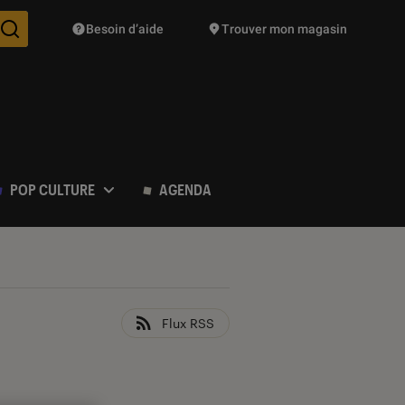
Besoin d’aide
Trouver mon magasin
Des suggestions de produits vont vous être proposées pendant vo
POP CULTURE
AGENDA
Flux RSS