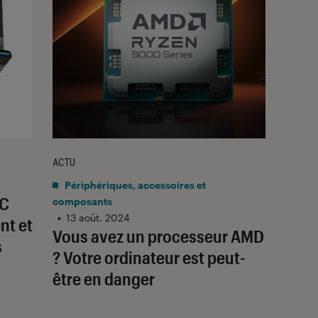
ACTU
Périphériques, accessoires et
PC
composants
•
13 août. 2024
nt et
Vous avez un processeur AMD
s
? Votre ordinateur est peut-
être en danger