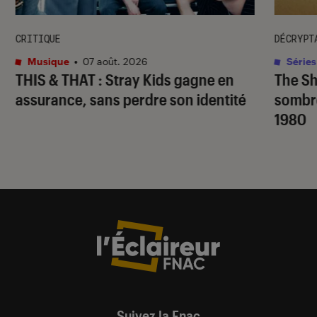
CRITIQUE
DÉCRYPT
Musique
•
07 août. 2026
Séries
THIS & THAT
: Stray Kids gagne en
The S
assurance, sans perdre son identité
sombr
1980
Suivez la Fnac