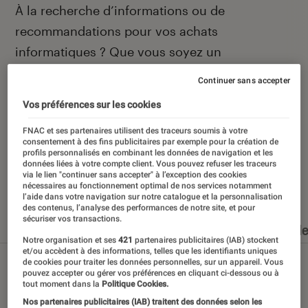
Introduction
À la recherche d’informations ou de
recommandations pour vos achats
informatiques ? Que vous soyez un
technophile averti ou un béotien en la matière,
Continuer sans accepter
vous avez frappé à la bonne porte, celle de la
Vos préférences sur les cookies
rubrique informatique de L’Éclaireur Fnac.
FNAC et ses partenaires utilisent des traceurs soumis à votre
consentement à des fins publicitaires par exemple pour la création de
profils personnalisés en combinant les données de navigation et les
données liées à votre compte client. Vous pouvez refuser les traceurs
via le lien "continuer sans accepter" à l’exception des cookies
Nos derniers contenus
nécessaires au fonctionnement optimal de nos services notamment
l’aide dans votre navigation sur notre catalogue et la personnalisation
des contenus, l’analyse des performances de notre site, et pour
sécuriser vos transactions.
Tout
Articles
Dossiers
Sélections et guid
Notre organisation et ses
421
partenaires publicitaires (IAB) stockent
et/ou accèdent à des informations, telles que les identifiants uniques
de cookies pour traiter les données personnelles, sur un appareil. Vous
pouvez accepter ou gérer vos préférences en cliquant ci-dessous ou à
tout moment dans la
Politique Cookies.
Nos partenaires publicitaires (IAB) traitent des données selon les