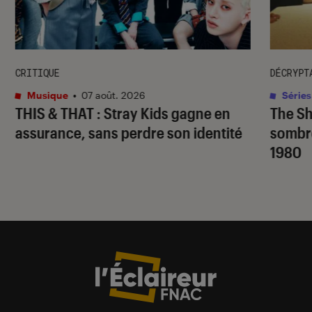
CRITIQUE
DÉCRYPT
Musique
•
07 août. 2026
Séries
THIS & THAT
: Stray Kids gagne en
The S
assurance, sans perdre son identité
sombr
1980