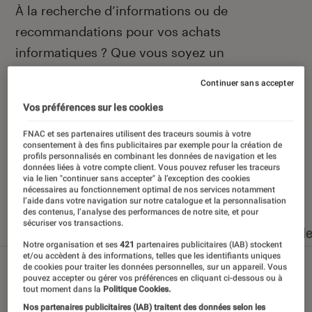
Introduction
À la recherche d’informations ou de
recommandations pour vos achats
informatiques ? Que vous soyez un
technophile averti ou un béotien en la matière,
Continuer sans accepter
vous avez frappé à la bonne porte, celle de la
Vos préférences sur les cookies
rubrique informatique de L’Éclaireur Fnac.
FNAC et ses partenaires utilisent des traceurs soumis à votre
consentement à des fins publicitaires par exemple pour la création de
profils personnalisés en combinant les données de navigation et les
données liées à votre compte client. Vous pouvez refuser les traceurs
via le lien "continuer sans accepter" à l’exception des cookies
Nos derniers contenus
nécessaires au fonctionnement optimal de nos services notamment
l’aide dans votre navigation sur notre catalogue et la personnalisation
des contenus, l’analyse des performances de notre site, et pour
sécuriser vos transactions.
Tout
Articles
Dossiers
Sélections et guid
Notre organisation et ses
421
partenaires publicitaires (IAB) stockent
et/ou accèdent à des informations, telles que les identifiants uniques
de cookies pour traiter les données personnelles, sur un appareil. Vous
pouvez accepter ou gérer vos préférences en cliquant ci-dessous ou à
tout moment dans la
Politique Cookies.
Nos partenaires publicitaires (IAB) traitent des données selon les