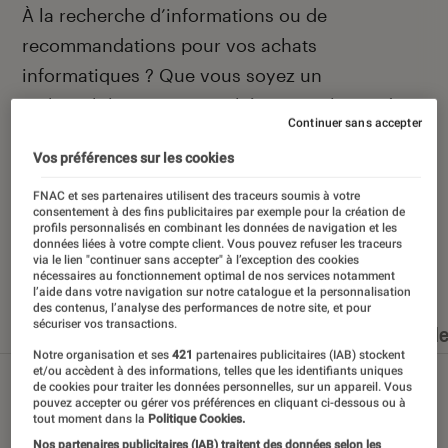
Introduction
À la recherche d’informations ou de
recommandations pour vos achats
informatiques ? Que vous soyez un
technophile averti ou un béotien en la matière,
Continuer sans accepter
vous avez frappé à la bonne porte, celle de la
Vos préférences sur les cookies
rubrique informatique de L’Éclaireur Fnac.
FNAC et ses partenaires utilisent des traceurs soumis à votre
consentement à des fins publicitaires par exemple pour la création de
profils personnalisés en combinant les données de navigation et les
données liées à votre compte client. Vous pouvez refuser les traceurs
via le lien "continuer sans accepter" à l’exception des cookies
Nos derniers contenus
nécessaires au fonctionnement optimal de nos services notamment
l’aide dans votre navigation sur notre catalogue et la personnalisation
des contenus, l’analyse des performances de notre site, et pour
sécuriser vos transactions.
Tout
Articles
Dossiers
Sélections et guid
Notre organisation et ses
421
partenaires publicitaires (IAB) stockent
et/ou accèdent à des informations, telles que les identifiants uniques
de cookies pour traiter les données personnelles, sur un appareil. Vous
pouvez accepter ou gérer vos préférences en cliquant ci-dessous ou à
tout moment dans la
Politique Cookies.
Nos partenaires publicitaires (IAB) traitent des données selon les