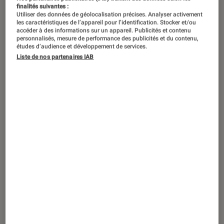
finalités suivantes :
Utiliser des données de géolocalisation précises. Analyser activement
les caractéristiques de l’appareil pour l’identification. Stocker et/ou
accéder à des informations sur un appareil. Publicités et contenu
personnalisés, mesure de performance des publicités et du contenu,
études d’audience et développement de services.
Liste de nos partenaires IAB
TEST LABO
Noté 4 étoiles sur 5
Ordinateurs Portables
•
08 mar. 2019
Test Labo de l’Asus VivoBook 17 X705UF-