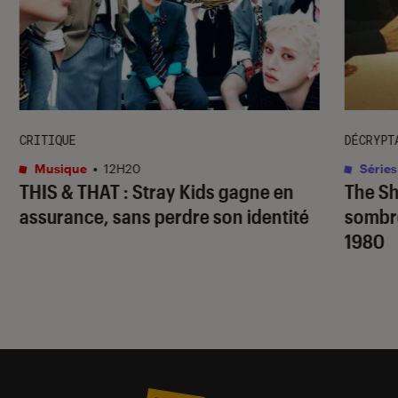
CRITIQUE
DÉCRYPT
Musique
•
12H20
Séries
THIS & THAT
: Stray Kids gagne en
The S
assurance, sans perdre son identité
sombr
1980