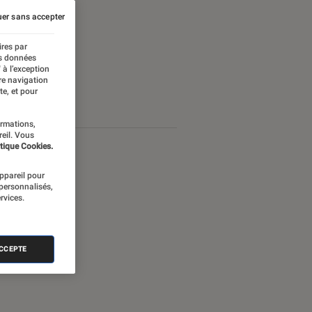
er sans accepter
ires par
es données
 à l’exception
re navigation
te, et pour
ormations,
reil. Vous
tique Cookies.
appareil pour
 personnalisés,
rvices.
ACCEPTE