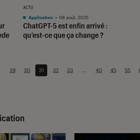
ACTU
Application
•
08 août. 2025
ur
ChatGPT-5 est enfin arrivé :
ède
qu’est-ce que ça change ?
.
29
30
31
32
33
...
40
45
55
ication