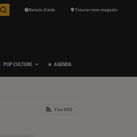
Besoin d’aide
Trouver mon magasin
Des suggestions de produits vont vous être proposées pendant vo
POP CULTURE
AGENDA
Flux RSS