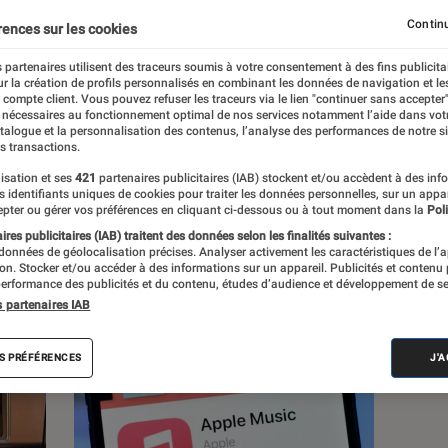
Continu
rences sur les cookies
 partenaires utilisent des traceurs soumis à votre consentement à des fins publicita
r la création de profils personnalisés en combinant les données de navigation et l
s
e compte client. Vous pouvez refuser les traceurs via le lien "continuer sans accepter"
 nécessaires au fonctionnement optimal de nos services notamment l’aide dans vot
atalogue et la personnalisation des contenus, l’analyse des performances de notre si
s transactions.
isation et ses
421
partenaires publicitaires (IAB) stockent et/ou accèdent à des inf
es identifiants uniques de cookies pour traiter les données personnelles, sur un appa
pter ou gérer vos préférences en cliquant ci-dessous ou à tout moment dans la
Poli
res publicitaires (IAB) traitent des données selon les finalités suivantes :
 données de géolocalisation précises. Analyser activement les caractéristiques de l’
tion. Stocker et/ou accéder à des informations sur un appareil. Publicités et contenu
erformance des publicités et du contenu, études d’audience et développement de se
s partenaires IAB
S PRÉFÉRENCES
J'