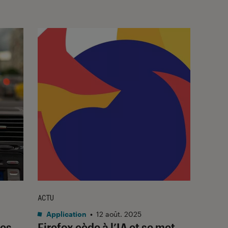
ACTU
Application
•
12 août. 2025
les
Firefox cède à l’IA et se met