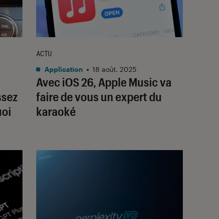
ACTU
Application
•
18 août. 2025
Avec iOS 26, Apple Music va
ssez
faire de vous un expert du
uoi
karaoké