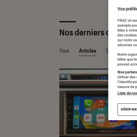
Vos préfé
FNAC et ses
exemple pou
Nos derniers contenu
liées à votr
des cookies
sur notre c
sécuriser vo
Tout
Articles
Dossiers
Notre organ
telles que l
pouvez acce
Nos partenai
Utiliser des
l’identifica
mesure de p
Liste de no
GÉRER ME