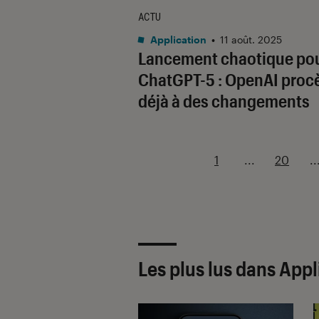
ACTU
Application
•
11 août. 2025
Lancement chaotique po
ChatGPT-5 : OpenAI proc
déjà à des changements
1
...
20
..
Les plus lus dans Appl