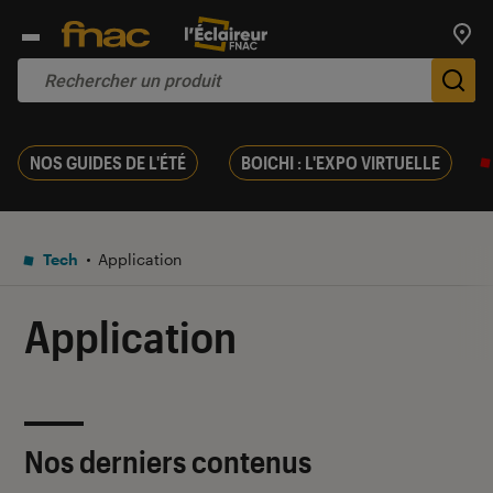
Trouv
De
NOS GUIDES DE L'ÉTÉ
BOICHI : L'EXPO VIRTUELLE
Tech
Application
Application
Nos derniers contenus