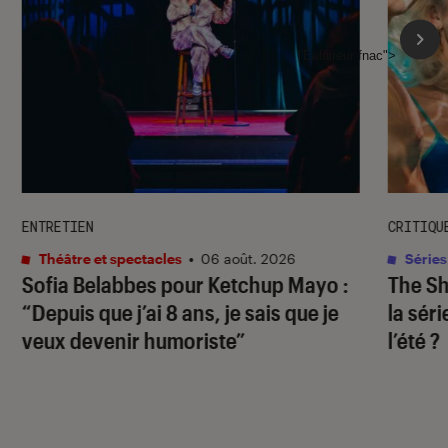
l'Éclaireur fnac">
ENTRETIEN
CRITIQU
Théâtre et spectacles
•
06 août. 2026
Séries
Sofia Belabbes pour
Ketchup Mayo
:
The S
“Depuis que j’ai 8 ans, je sais que je
la sér
veux devenir humoriste”
l’été ?