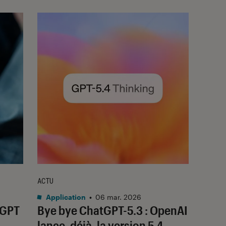
ACTU
Application
•
06 mar. 2026
tGPT
Bye bye ChatGPT-5.3 : OpenAI
lance, déjà, la version 5.4