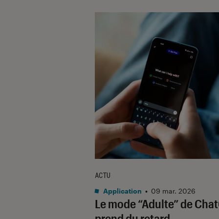
ACTU
Application
•
09 mar. 2026
Le mode “Adulte” de Cha
prend du retard