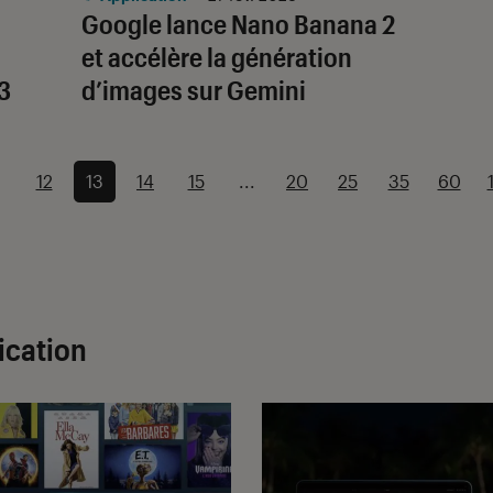
Google lance Nano Banana 2
et accélère la génération
3
d’images sur Gemini
12
13
14
15
...
20
25
35
60
ication