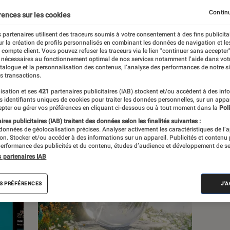
Continu
rences sur les cookies
 partenaires utilisent des traceurs soumis à votre consentement à des fins publicita
r la création de profils personnalisés en combinant les données de navigation et l
s
e compte client. Vous pouvez refuser les traceurs via le lien "continuer sans accepter"
 nécessaires au fonctionnement optimal de nos services notamment l’aide dans vot
atalogue et la personnalisation des contenus, l’analyse des performances de notre si
s transactions.
isation et ses
421
partenaires publicitaires (IAB) stockent et/ou accèdent à des inf
es identifiants uniques de cookies pour traiter les données personnelles, sur un appa
pter ou gérer vos préférences en cliquant ci-dessous ou à tout moment dans la
Poli
res publicitaires (IAB) traitent des données selon les finalités suivantes :
 données de géolocalisation précises. Analyser activement les caractéristiques de l’
tion. Stocker et/ou accéder à des informations sur un appareil. Publicités et contenu
erformance des publicités et du contenu, études d’audience et développement de se
s partenaires IAB
S PRÉFÉRENCES
J'