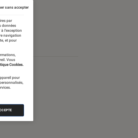
er sans accepter
ires par
es données
 à l’exception
re navigation
te, et pour
ormations,
reil. Vous
tique Cookies.
appareil pour
 personnalisés,
rvices.
ACCEPTE