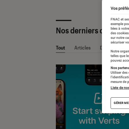
Vos préfé
FNAC et ses
exemple pou
Nos derniers contenu
liées à votr
des cookies
sur notre c
sécuriser vo
Tout
Articles
Dossiers
Notre organ
telles que l
pouvez acce
Nos partenai
Utiliser des
l’identifica
mesure de p
Liste de no
GÉRER ME