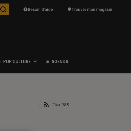
Besoin d’aide
Trouver mon magasin
Des suggestions de produits vont vous être proposées pendant vo
POP CULTURE
AGENDA
Flux RSS