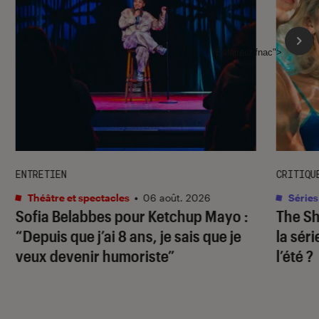
l'Éclaireur fnac">
ENTRETIEN
CRITIQU
Théâtre et spectacles
•
06 août. 2026
Séries
Sofia Belabbes pour
Ketchup Mayo
:
The S
“Depuis que j’ai 8 ans, je sais que je
la sér
veux devenir humoriste”
l’été ?