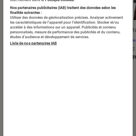
Nos partenaires publicitaires (IAB) traitent des données selon les
finalités suivantes :
Utiliser des données de géolocalisation précises. Analyser activement
les caractéristiques de l’appareil pour l’identification. Stocker et/ou
accéder à des informations sur un appareil. Publicités et contenu
ACTU
DÉCRYPT
personnalisés, mesure de performance des publicités et du contenu,
études d’audience et développement de services.
Séries
•
20 août. 2025
Séries
Liste de nos partenaires IAB
« The Twisted Tale of Amanda Knox »
Alien
:
: faut-il regarder la série choc de
est de
Disney+ ?
Nos derniers contenus
Tout
Articles
Sélections et guides
Tests