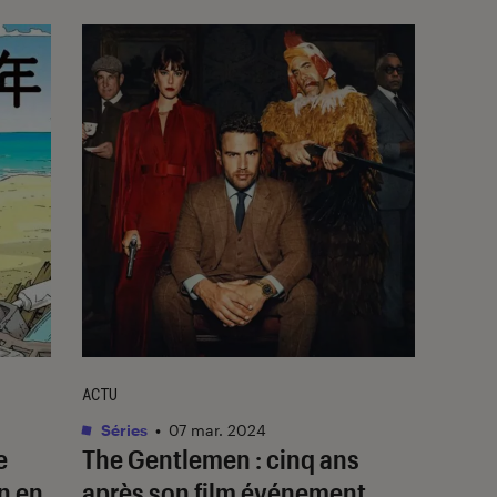
ACTU
Séries
•
07 mar. 2024
e
The Gentlemen
: cinq ans
n en
après son film événement,