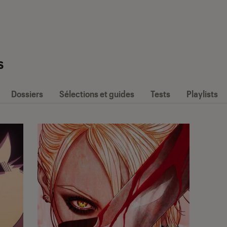
s
Dossiers
Sélections et guides
Tests
Playlists