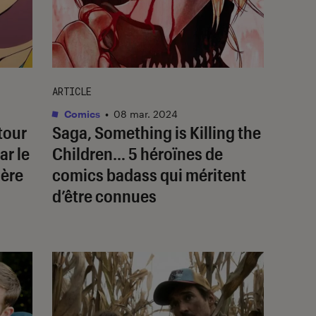
ARTICLE
Comics
•
08 mar. 2024
tour
Saga
,
Something is Killing the
ar le
Children
… 5 héroïnes de
ière
comics badass qui méritent
d’être connues