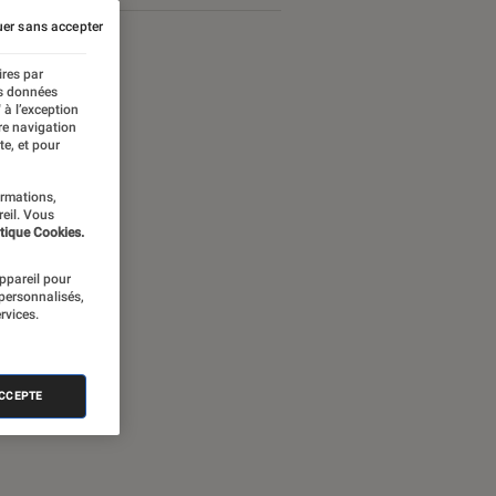
er sans accepter
ires par
es données
 à l’exception
re navigation
te, et pour
ormations,
reil. Vous
tique Cookies.
appareil pour
 personnalisés,
rvices.
ames Bond
ACCEPTE