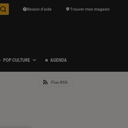
Besoin d’aide
Trouver mon magasin
Des suggestions de produits vont vous être proposées pendant vo
POP CULTURE
AGENDA
Flux RSS