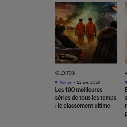
TAGE
SÉLECTION
A
as
•
17 août. 2025
Séries
•
22 avr. 2026
 quoi
Les 100 meilleures
gaverse, ce type
séries de tous les temps
cit ultra-populaire
: le classement ultime
r
le yaoï ?