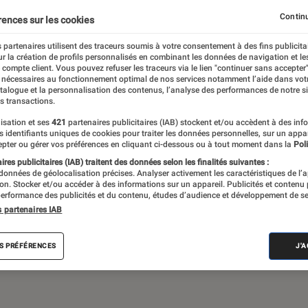
Continu
rences sur les cookies
 partenaires utilisent des traceurs soumis à votre consentement à des fins publicita
de société, jeux vidéos… Du suivi de
r la création de profils personnalisés en combinant les données de navigation et l
assant par les critiques et les articles long
e compte client. Vous pouvez refuser les traceurs via le lien "continuer sans accepter"
 nécessaires au fonctionnement optimal de nos services notamment l’aide dans vot
propose le meilleur de l’actualité pop culture
atalogue et la personnalisation des contenus, l’analyse des performances de notre si
s transactions.
isation et ses
421
partenaires publicitaires (IAB) stockent et/ou accèdent à des inf
es identifiants uniques de cookies pour traiter les données personnelles, sur un appa
pter ou gérer vos préférences en cliquant ci-dessous ou à tout moment dans la
Poli
res publicitaires (IAB) traitent des données selon les finalités suivantes :
 données de géolocalisation précises. Analyser activement les caractéristiques de l’
tion. Stocker et/ou accéder à des informations sur un appareil. Publicités et contenu
erformance des publicités et du contenu, études d’audience et développement de se
Disney+
Star Wars
Apple TV+
LEGO
J
s partenaires IAB
S PRÉFÉRENCES
J'