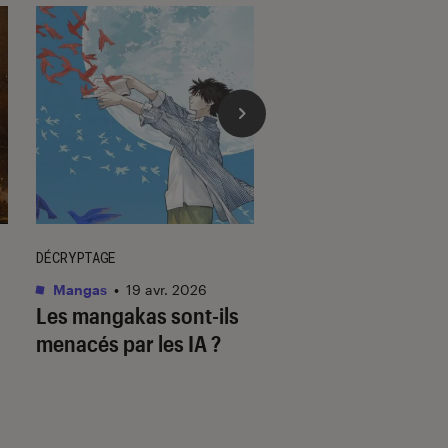
DÉCRYPTAGE
DÉCRYPTAGE
Mangas
•
19 avr. 2026
Mangas
•
23 juil. 202
Les mangakas sont-ils
Assiste-t-on à la f
menacés par les IA ?
mangas ?