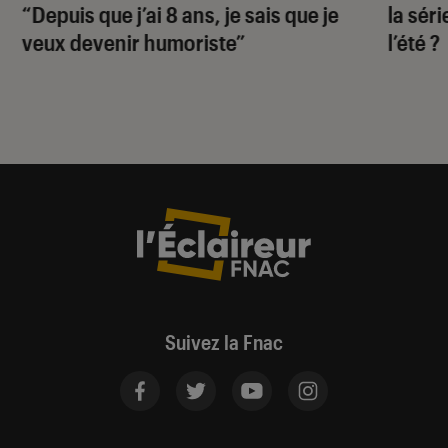
“Depuis que j’ai 8 ans, je sais que je
la sér
veux devenir humoriste”
l’été ?
Suivez la Fnac