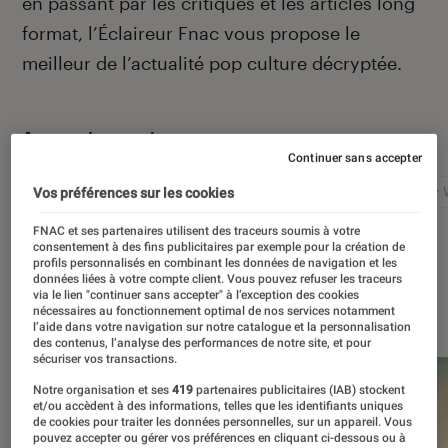
en passant par les critiques et les articles long
format, l’Éclaireur Fnac vous propose le
meilleur de l’actualité pop culture décryptée.
Autour de ce sujet
Continuer sans accepter
Netflix
Marvel
Nintendo
Disney+
Star 
Vos préférences sur les cookies
FNAC et ses partenaires utilisent des traceurs soumis à votre
consentement à des fins publicitaires par exemple pour la création de
profils personnalisés en combinant les données de navigation et les
données liées à votre compte client. Vous pouvez refuser les traceurs
via le lien "continuer sans accepter" à l’exception des cookies
À la une
nécessaires au fonctionnement optimal de nos services notamment
l’aide dans votre navigation sur notre catalogue et la personnalisation
des contenus, l’analyse des performances de notre site, et pour
sécuriser vos transactions.
Notre organisation et ses
419
partenaires publicitaires (IAB) stockent
et/ou accèdent à des informations, telles que les identifiants uniques
de cookies pour traiter les données personnelles, sur un appareil. Vous
pouvez accepter ou gérer vos préférences en cliquant ci-dessous ou à