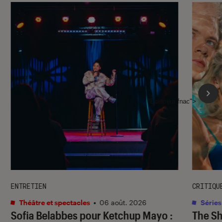
l'Éclaireur fnac">
ENTRETIEN
CRITIQU
Théâtre et spectacles
•
06 août. 2026
Séries
Sofia Belabbes pour
Ketchup Mayo
:
The S