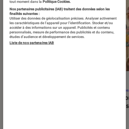
tout moment dans la
Politique Cookies.
Nos partenaires publicitaires (IAB) traitent des données selon les
finalités suivantes :
Utiliser des données de géolocalisation précises. Analyser activement
les caractéristiques de l’appareil pour l’identification. Stocker et/ou
accéder à des informations sur un appareil. Publicités et contenu
personnalisés, mesure de performance des publicités et du contenu,
études d’audience et développement de services.
Liste de nos partenaires IAB
SÉLECTION
ACTU
Séries
•
22 avr. 2026
Séries
Les 100 meilleures séries de tous les
Eupho
temps : le classement ultime
Levins