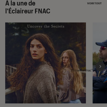
À la une de
VOIR TOUT
l'Éclaireur FNAC
l'Éclaireur fnac">