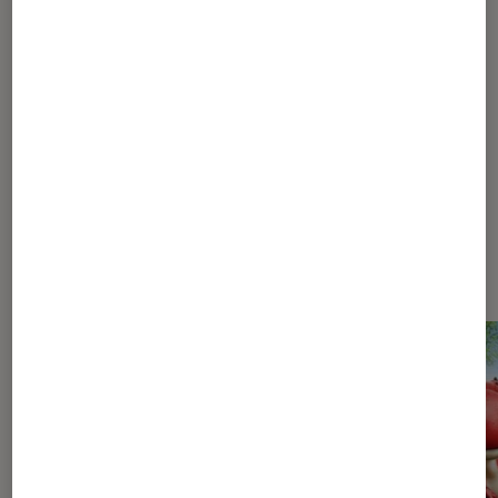
1
...
70
...
128
129
130
131
132
...
140
145
155
180
230
330
530
930
...
938
Les plus lus dans Pop Culture