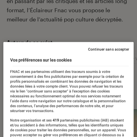
en passant par les critiques et les articles long
format, l’Éclaireur Fnac vous propose le
meilleur de l’actualité pop culture décryptée.
Autour de ce sujet
Continuer sans accepter
Netflix
Marvel
Nintendo
Disney+
Star 
Vos préférences sur les cookies
FNAC et ses partenaires utilisent des traceurs soumis à votre
consentement à des fins publicitaires par exemple pour la création de
profils personnalisés en combinant les données de navigation et les
données liées à votre compte client. Vous pouvez refuser les traceurs
via le lien "continuer sans accepter" à l’exception des cookies
À la une
nécessaires au fonctionnement optimal de nos services notamment
l’aide dans votre navigation sur notre catalogue et la personnalisation
des contenus, l’analyse des performances de notre site, et pour
sécuriser vos transactions.
Notre organisation et ses
419
partenaires publicitaires (IAB) stockent
et/ou accèdent à des informations, telles que les identifiants uniques
de cookies pour traiter les données personnelles, sur un appareil. Vous
pouvez accepter ou gérer vos préférences en cliquant ci-dessous ou à