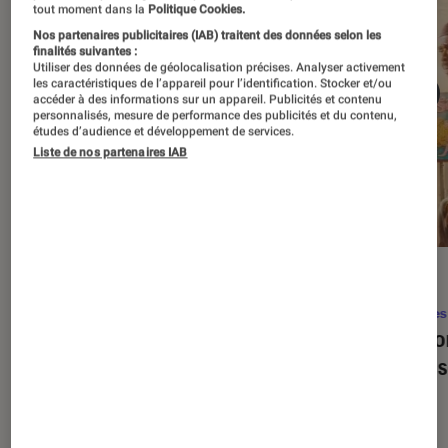
tout moment dans la
Politique Cookies.
Nos partenaires publicitaires (IAB) traitent des données selon les
finalités suivantes :
Utiliser des données de géolocalisation précises. Analyser activement
les caractéristiques de l’appareil pour l’identification. Stocker et/ou
accéder à des informations sur un appareil. Publicités et contenu
personnalisés, mesure de performance des publicités et du contenu,
études d’audience et développement de services.
Liste de nos partenaires IAB
SÉLECTION
ACTU
Séries
•
22 avr. 2026
Séries
Les 100 meilleures séries de tous les
Eupho
temps : le classement ultime
Levins