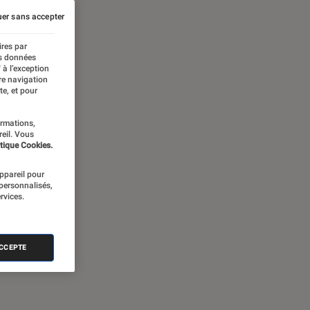
er sans accepter
ires par
es données
 à l’exception
re navigation
te, et pour
ormations,
reil. Vous
tique Cookies.
appareil pour
 personnalisés,
rvices.
ACCEPTE