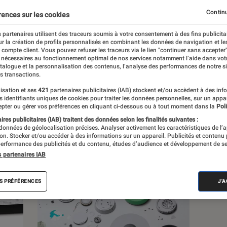
Continu
rences sur les cookies
 partenaires utilisent des traceurs soumis à votre consentement à des fins publicita
r la création de profils personnalisés en combinant les données de navigation et l
e compte client. Vous pouvez refuser les traceurs via le lien "continuer sans accepter"
s
 nécessaires au fonctionnement optimal de nos services notamment l’aide dans vot
atalogue et la personnalisation des contenus, l’analyse des performances de notre si
s transactions.
isation et ses
421
partenaires publicitaires (IAB) stockent et/ou accèdent à des inf
es identifiants uniques de cookies pour traiter les données personnelles, sur un appa
pter ou gérer vos préférences en cliquant ci-dessous ou à tout moment dans la
Poli
res publicitaires (IAB) traitent des données selon les finalités suivantes :
 données de géolocalisation précises. Analyser activement les caractéristiques de l’
tion. Stocker et/ou accéder à des informations sur un appareil. Publicités et contenu
erformance des publicités et du contenu, études d’audience et développement de se
s partenaires IAB
S PRÉFÉRENCES
J'