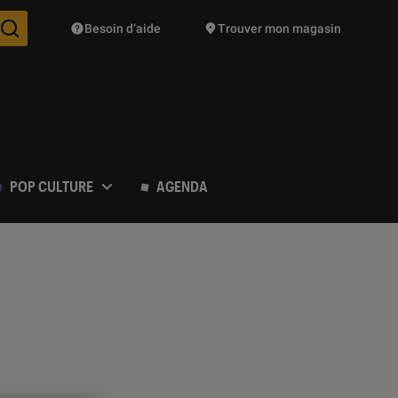
Besoin d’aide
Trouver mon magasin
Des suggestions de produits vont vous être proposées pendant vo
POP CULTURE
AGENDA