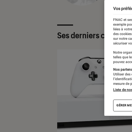
Vos préfé
FNAC et ses
exemple pou
liées à votr
Ses derniers contenu
des cookies
sur notre c
sécuriser vo
Notre organ
telles que l
pouvez acce
Nos partenai
Utiliser des
l’identifica
mesure de p
Liste de no
GÉRER ME