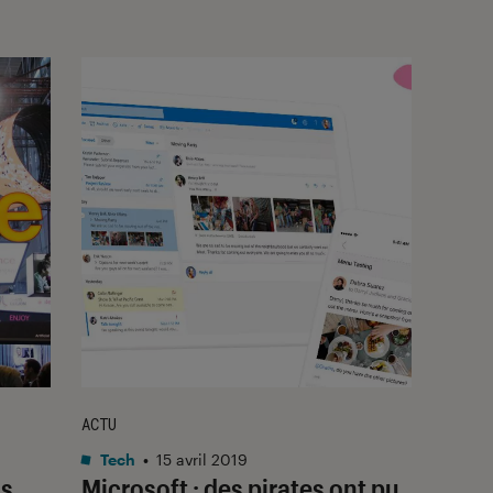
ACTU
Tech
•
15 avril 2019
ns
Microsoft : des pirates ont pu