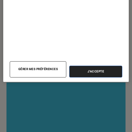
ACTU
iPhone
•
29 juillet 2019
iPhone 2020 : trois modèles seraient
finalement compatibles 5G
GÉRER MES PRÉFÉRENCES
J'ACCEPTE