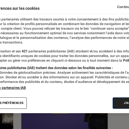
Continu
rences sur les cookies
 partenaires utilisent des traceurs soumis à votre consentement à des fins publicita
r la création de profils personnalisés en combinant les données de navigation et l
e compte client. Vous pouvez refuser les traceurs via le lien "continuer sans accepter"
s
 nécessaires au fonctionnement optimal de nos services notamment l’aide dans vot
atalogue et la personnalisation des contenus, l’analyse des performances de notre si
s transactions.
isation et ses
421
partenaires publicitaires (IAB) stockent et/ou accèdent à des inf
es identifiants uniques de cookies pour traiter les données personnelles, sur un appa
pter ou gérer vos préférences en cliquant ci-dessous ou à tout moment dans la
Poli
res publicitaires (IAB) traitent des données selon les finalités suivantes :
 données de géolocalisation précises. Analyser activement les caractéristiques de l’
tion. Stocker et/ou accéder à des informations sur un appareil. Publicités et contenu
erformance des publicités et du contenu, études d’audience et développement de se
s partenaires IAB
S PRÉFÉRENCES
J'