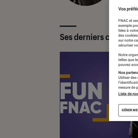
Vos préfé
FNAC et ses
exemple pou
liées à votr
Ses derniers contenu
des cookies
sur notre c
sécuriser vo
Notre organ
telles que l
pouvez acce
Nos partenai
Utiliser des
l’identifica
mesure de p
Liste de no
GÉRER ME