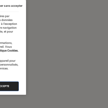
er sans accepter
ires par
es données
 à l’exception
re navigation
te, et pour
ormations,
reil. Vous
tique Cookies.
appareil pour
 personnalisés,
rvices.
ACCEPTE