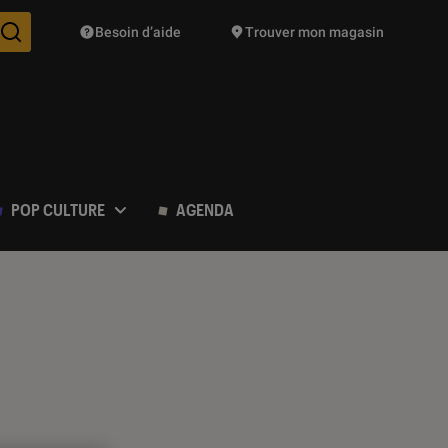
Besoin d’aide
Trouver mon magasin
Des suggestions de produits vont vous être proposées pendant vo
POP CULTURE
AGENDA