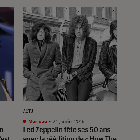
ACTU
Musique
•
24 janvier 2018
on
Led Zeppelin fête ses 50 ans
’est
avec la réédition de « How The