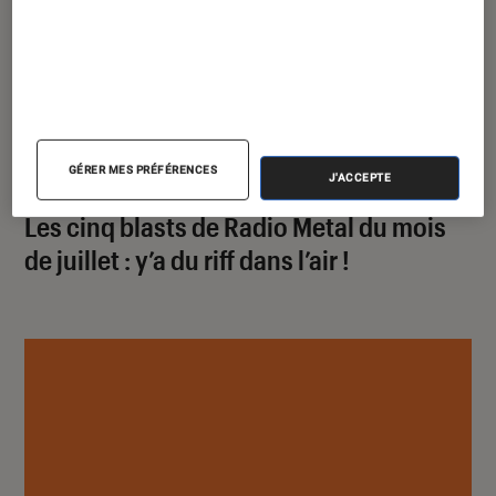
SÉLECTION
GÉRER MES PRÉFÉRENCES
J'ACCEPTE
Musique
•
05 juillet 2021
Les cinq blasts de Radio Metal du mois
de juillet : y’a du riff dans l’air !