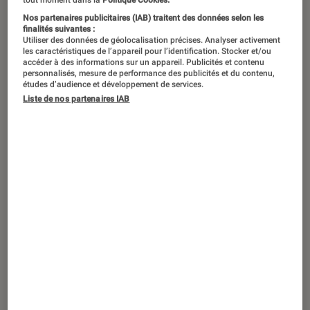
tout moment dans la
Politique Cookies.
Nos partenaires publicitaires (IAB) traitent des données selon les
finalités suivantes :
Utiliser des données de géolocalisation précises. Analyser activement
les caractéristiques de l’appareil pour l’identification. Stocker et/ou
accéder à des informations sur un appareil. Publicités et contenu
personnalisés, mesure de performance des publicités et du contenu,
études d’audience et développement de services.
Liste de nos partenaires IAB
SÉLECTION
Musique
•
25 juillet 2022
Les cinq blasts de Radio Metal de juillet :
5 albums à écouter