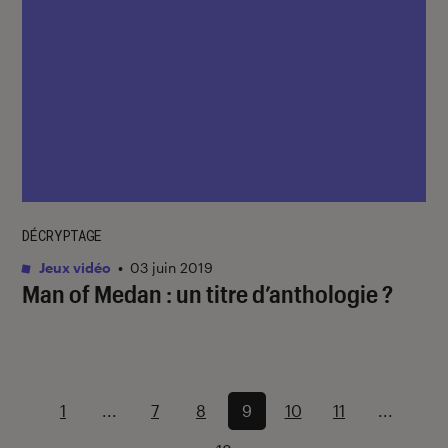
DÉCRYPTAGE
Jeux vidéo
•
03 juin 2019
Man of Medan : un titre d’anthologie ?
1
...
7
8
9
10
11
...