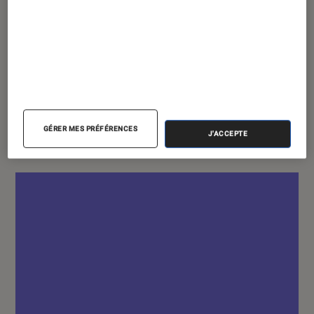
ACTU
Jeux vidéo
•
06 juin 2019
Fortnite : Une Xbox one S en edition
limitée !
GÉRER MES PRÉFÉRENCES
J'ACCEPTE