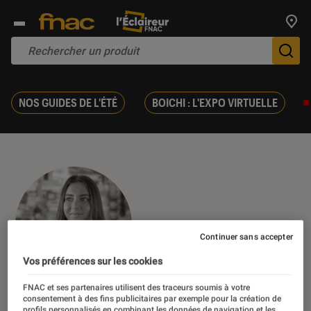
Trouv
De
NOS GUIDES DE L'ÉTÉ
BOICHI : L'EXPO VIRTUELLE
Continuer sans accepter
Vos préférences sur les cookies
FNAC et ses partenaires utilisent des traceurs soumis à votre
consentement à des fins publicitaires par exemple pour la création de
Diane
profils personnalisés en combinant les données de navigation et les