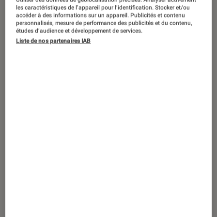
ARTICLE
les caractéristiques de l’appareil pour l’identification. Stocker et/ou
accéder à des informations sur un appareil. Publicités et contenu
Livres / BD
•
17 sep. 2015
personnalisés, mesure de performance des publicités et du contenu,
Tous nos jours seront parfaits,
études d’audience et développement de services.
Liste de nos partenaires IAB
jusqu’au dernier