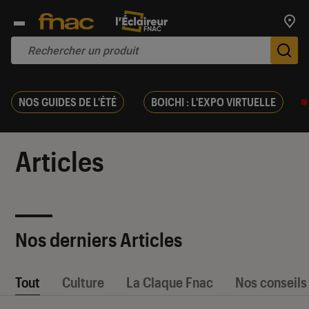
Trouv
De
NOS GUIDES DE L'ÉTÉ
BOICHI : L'EXPO VIRTUELLE
Articles
Nos derniers Articles
Tout
Culture
La Claque Fnac
Nos conseils