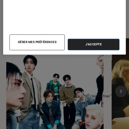
À la une de
VOIR TOUT
l'Éclaireur FNAC
GÉRER MES PRÉFÉRENCES
J'ACCEPTE
l'Éclaireur fnac">