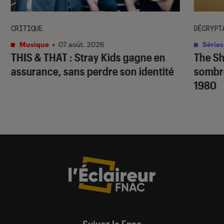
CRITIQUE
DÉCRYPT
Musique
•
07 août. 2026
Séries
THIS & THAT
: Stray Kids gagne en
The S
assurance, sans perdre son identité
sombr
1980