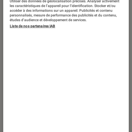
Utiliser des données de géolocalisation précises. Analyser activement
DÉCRYPTAGE
les caractéristiques de l’appareil pour l’identification. Stocker et/ou
accéder à des informations sur un appareil. Publicités et contenu
Smartphones
•
13 août. 2018
personnalisés, mesure de performance des publicités et du contenu,
Comment écrire et lire des SMS depuis
études d’audience et développement de services.
Liste de nos partenaires IAB
son PC, avec un smartphone Android