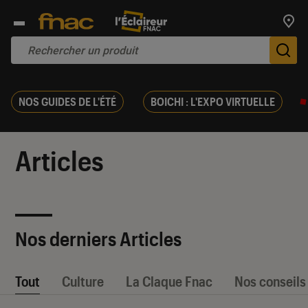
Trouv
De
NOS GUIDES DE L'ÉTÉ
BOICHI : L'EXPO VIRTUELLE
Articles
Nos derniers Articles
Tout
Culture
La Claque Fnac
Nos conseils