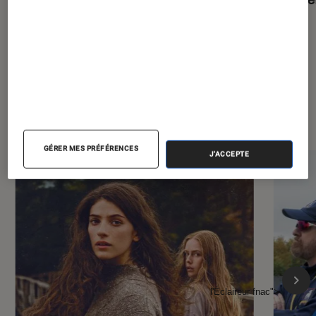
À la une de
VOIR TOUT
l'Éclaireur FNAC
GÉRER MES PRÉFÉRENCES
J'ACCEPTE
l'Éclaireur fnac">