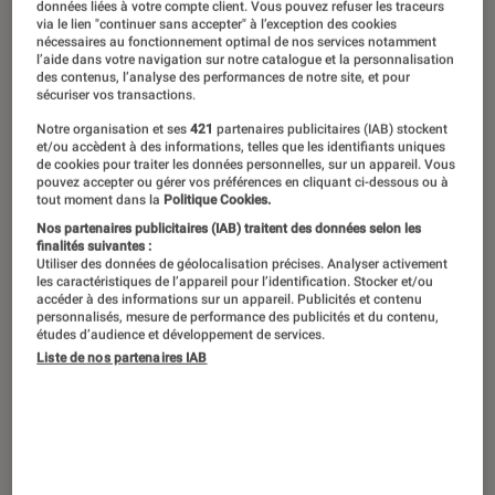
Intermezzo de Sally Rooney, paraîtra le
données liées à votre compte client. Vous pouvez refuser les traceurs
via le lien "continuer sans accepter" à l’exception des cookies
24 septembre prochain. Les éditions
nécessaires au fonctionnement optimal de nos services notamment
l’aide dans votre navigation sur notre catalogue et la personnalisation
Gallimard vous offrent en exclusivité
des contenus, l’analyse des performances de notre site, et pour
sécuriser vos transactions.
un long extrait de ce roman fort
attendu.
Notre organisation et ses
421
partenaires publicitaires (IAB) stockent
et/ou accèdent à des informations, telles que les identifiants uniques
de cookies pour traiter les données personnelles, sur un appareil. Vous
pouvez accepter ou gérer vos préférences en cliquant ci-dessous ou à
tout moment dans la
Politique Cookies.
Qui est Sally Rooney ?
Nos partenaires publicitaires (IAB) traitent des données selon les
finalités suivantes :
Sally Rooney
est une romancière irlandaise qui
Utiliser des données de géolocalisation précises. Analyser activement
les caractéristiques de l’appareil pour l’identification. Stocker et/ou
a été révélée par ses best-sellers
accéder à des informations sur un appareil. Publicités et contenu
personnalisés, mesure de performance des publicités et du contenu,
Conversations entre amis
et
Normal People
,
études d’audience et développement de services.
un roman qui a été adapté en série. À travers
Liste de nos partenaires IAB
ses textes, elle a su se faire la voix des
« millenials » ou Génération Y : elle aborde en
effet dans ses écrits les thèmes qui les
touchent : les relations humaines, l’amour ou