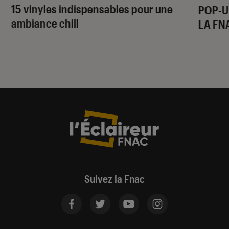
15 vinyles indispensables pour une
POP-U
ambiance chill
LA FN
Suivez la Fnac