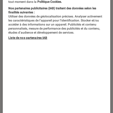
Emma Peters à la Fnac de Nantes pour
tout moment dans la
Politique Cookies.
la promotion de son nouvel album
Nos partenaires publicitaires (IAB) traitent des données selon les
finalités suivantes :
« Tout de suite ».
Utiliser des données de géolocalisation précises. Analyser activement
les caractéristiques de l’appareil pour l’identification. Stocker et/ou
accéder à des informations sur un appareil. Publicités et contenu
personnalisés, mesure de performance des publicités et du contenu,
études d’audience et développement de services.
Quelques photos de ce showcase
Liste de nos partenaires IAB
et de cette rencontre avec le
public