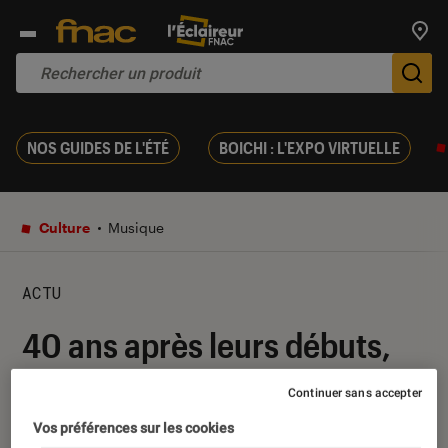
Trouv
De
NOS GUIDES DE L'ÉTÉ
BOICHI : L'EXPO VIRTUELLE
Culture
Musique
ACTU
40 ans après leurs débuts,
nouveau coup de griffe des
Continuer sans accepter
Stray Cats
Vos préférences sur les cookies