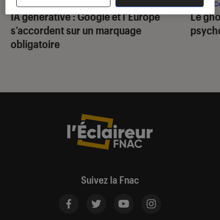
Société numérique
•
29 juil. 2026
Pop Cu
IA générative : Google et l’Europe
Le gho
s’accordent sur un marquage
psycho
obligatoire
Suivez la Fnac