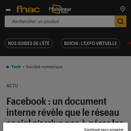
Trouv
De
NOS GUIDES DE L'ÉTÉ
BOICHI : L'EXPO VIRTUELLE
Tech
Société numérique
ACTU
Facebook : un document
interne révèle que le réseau
social n’arrive pas à gérer les
Continuer sans accepter