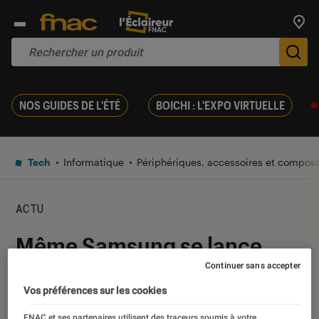
Trouv
De
NOS GUIDES DE L'ÉTÉ
BOICHI : L'EXPO VIRTUELLE
Tech
Informatique
Périphériques, accessoires et compos
ACTU
Même Samsung se lance
dans le minage de bitcoins
Continuer sans accepter
Vos préférences sur les cookies
31 janvier 2018
・
Par
Romain Challand
FNAC et ses partenaires utilisent des traceurs soumis à votre