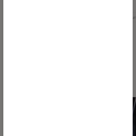
Pour aller plus loin
Bitcoin
Cryptomonnaie
Processeurs
Samsu
Dernièrement dans Actu
Périphériques, accessoires et
composants