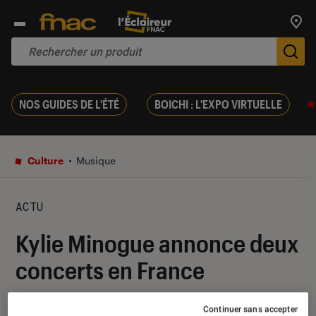
Trouv
De
NOS GUIDES DE L'ÉTÉ
BOICHI : L'EXPO VIRTUELLE
Culture
Musique
ACTU
Kylie Minogue annonce deux
concerts en France
08 octobre 2024
・
Par
Robin Negre
Continuer sans accepter