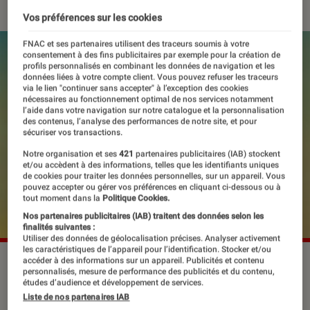
Vos préférences sur les cookies
FNAC et ses partenaires utilisent des traceurs soumis à votre
consentement à des fins publicitaires par exemple pour la création de
profils personnalisés en combinant les données de navigation et les
données liées à votre compte client. Vous pouvez refuser les traceurs
via le lien "continuer sans accepter" à l’exception des cookies
nécessaires au fonctionnement optimal de nos services notamment
l’aide dans votre navigation sur notre catalogue et la personnalisation
des contenus, l’analyse des performances de notre site, et pour
sécuriser vos transactions.
Notre organisation et ses
421
partenaires publicitaires (IAB) stockent
et/ou accèdent à des informations, telles que les identifiants uniques
de cookies pour traiter les données personnelles, sur un appareil. Vous
pouvez accepter ou gérer vos préférences en cliquant ci-dessous ou à
tout moment dans la
Politique Cookies.
Nos partenaires publicitaires (IAB) traitent des données selon les
finalités suivantes :
Utiliser des données de géolocalisation précises. Analyser activement
les caractéristiques de l’appareil pour l’identification. Stocker et/ou
La pochette de "Tension II" de Kylie Minogue.
©BMG Rights
accéder à des informations sur un appareil. Publicités et contenu
personnalisés, mesure de performance des publicités et du contenu,
Management
études d’audience et développement de services.
Liste de nos partenaires IAB