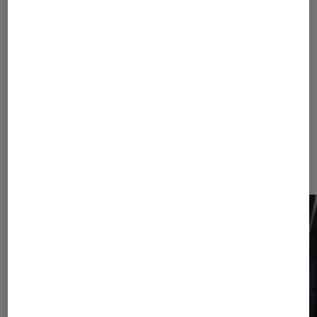
AMD
Carte graphique
Nvidia
Dernièrement dans Actu
Périphériques, accessoires et
composants