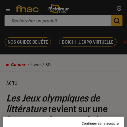
Trouv
De
NOS GUIDES DE L'ÉTÉ
BOICHI : L'EXPO VIRTUELLE
Culture
Livres / BD
ACTU
Les Jeux olympiques de
littérature
revient sur une
épreuve méconnue de la
Continuer sans accepter