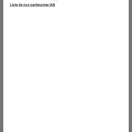
SÉLECTION
Liste de nos partenaires IAB
Maison
•
17 déc. 2025
5 bouilloires électriques pour obtenir un
thé parfait