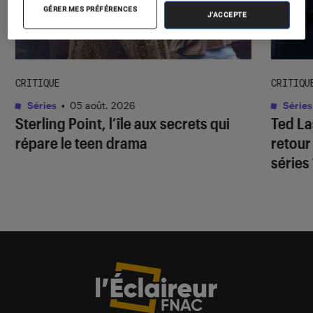
GÉRER MES PRÉFÉRENCES
J'ACCEPTE
CRITIQUE
CRITIQU
Séries
•
05 août. 2026
Séries
Sterling Point
, l’île aux secrets qui
Ted L
répare le teen drama
retour
séries