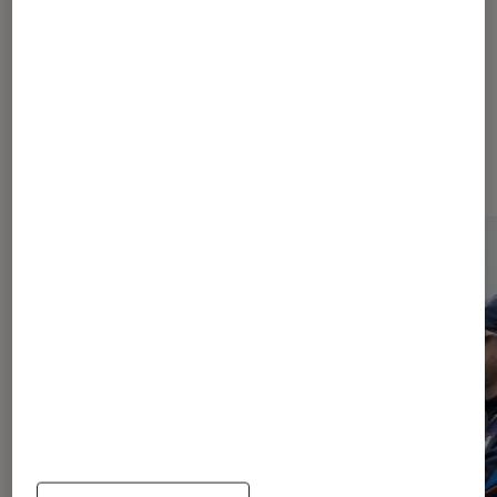
À la une de
VOIR TOUT
l'Éclaireur FNAC
l'Éclaireur fnac">