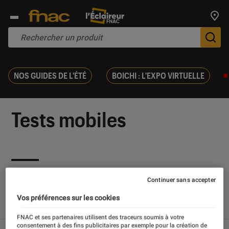
Trouv
De
NOS GUIDES DE L'ÉTÉ
BOICHI : L'EXPO VIRTUELLE
Tests mobiles
Nos derniers contenus
Continuer sans accepter
Vos préférences sur les cookies
Tout
Articles
Sélections et guides
Tests
FNAC et ses partenaires utilisent des traceurs soumis à votre
consentement à des fins publicitaires par exemple pour la création de