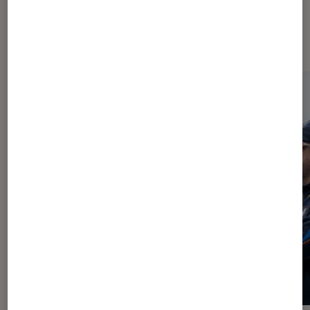
À la une de
VOIR TOUT
l'Éclaireur FNAC
l'Éclaireur fnac">