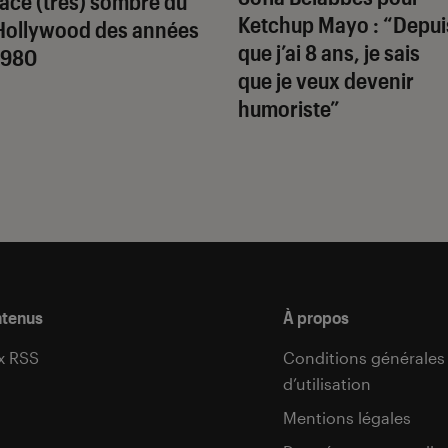
face (très) sombre du
Ketchup Mayo
: “Depui
Hollywood des années
que j’ai 8 ans, je sais
1980
que je veux devenir
humoriste”
ntenus
À propos
x RSS
Conditions générales
d’utilisation
s
Mentions légales