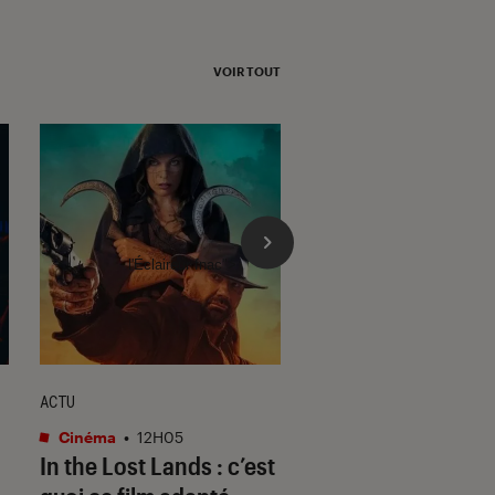
VOIR TOUT
l'Éclaireur fnac">
ACTU
ACTU
Cinéma
•
12H05
Séries
•
10H30
In the Lost Lands
: c’est
Ma vie avec les Wa