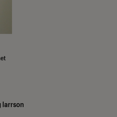
met
g larrson