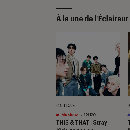
À la une de
l'Éclaireu
CRITIQUE
D
cation
•
06 août. 2026
Musique
•
12H20
 barre la route aux
THIS & THAT
: Stray