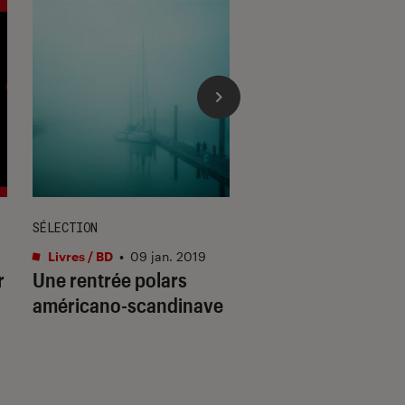
SÉLECTION
ENTRETIEN
Livres / BD
•
09 jan. 2019
Livres / BD
•
07 sep. 
r
Une rentrée polars
Millénium 5 : 3
américano-scandinave
questions à David
Lagercrantz