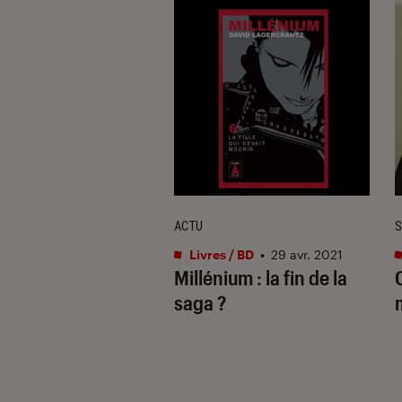
IEN
ACTU
S
s / BD
•
07 sep. 2017
Livres / BD
•
29 avr. 2021
ium 5 : 3
Millénium : la fin de la
ions à David
saga ?
crantz