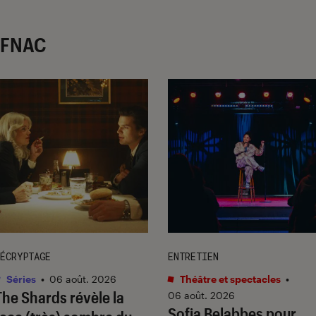
r FNAC
ÉCRYPTAGE
ENTRETIEN
Séries
•
06 août. 2026
Théâtre et spectacles
•
The Shards
révèle la
06 août. 2026
Sofia Belabbes pour