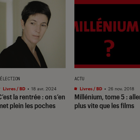
ÉLECTION
ACTU
Livres / BD
•
18 avr. 2024
Livres / BD
•
26 nov. 2018
C’est la rentrée : on s’en
Millénium, tome 5 : alle
met plein les poches
plus vite que les films