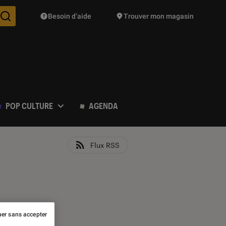
Besoin d’aide
Trouver mon magasin
Des suggestions de produits vont vous être proposées pendant vo
POP CULTURE
AGENDA
Flux RSS
er sans accepter