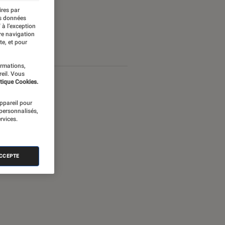
ires par
es données
 à l’exception
re navigation
te, et pour
ormations,
reil. Vous
tique Cookies.
appareil pour
 personnalisés,
rvices.
ACCEPTE