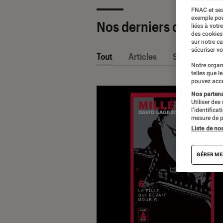
FNAC et ses
exemple pou
Nos derniers contenu
liées à votr
des cookies
sur notre c
sécuriser vo
Tout
Articles
Sélections et
Notre organ
telles que l
pouvez acce
Nos partenai
Utiliser des
l’identifica
mesure de p
Liste de no
GÉRER ME