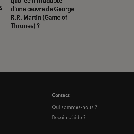
quoi ce film adapté
Boys
: comment s
s
d’une œuvre de George
termine la saison 
R.R. Martin (
Game of
Thrones
) ?
Contact
Qui sommes-nous ?
Besoin d’aide ?