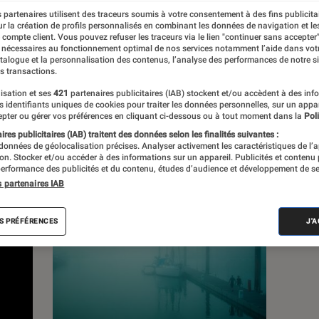
 partenaires utilisent des traceurs soumis à votre consentement à des fins publicita
r la création de profils personnalisés en combinant les données de navigation et l
s
e compte client. Vous pouvez refuser les traceurs via le lien "continuer sans accepter"
 nécessaires au fonctionnement optimal de nos services notamment l’aide dans vot
atalogue et la personnalisation des contenus, l’analyse des performances de notre si
s transactions.
 guides
isation et ses
421
partenaires publicitaires (IAB) stockent et/ou accèdent à des inf
es identifiants uniques de cookies pour traiter les données personnelles, sur un appa
pter ou gérer vos préférences en cliquant ci-dessous ou à tout moment dans la
Poli
res publicitaires (IAB) traitent des données selon les finalités suivantes :
 données de géolocalisation précises. Analyser activement les caractéristiques de l’
tion. Stocker et/ou accéder à des informations sur un appareil. Publicités et contenu
erformance des publicités et du contenu, études d’audience et développement de se
s partenaires IAB
S PRÉFÉRENCES
J'