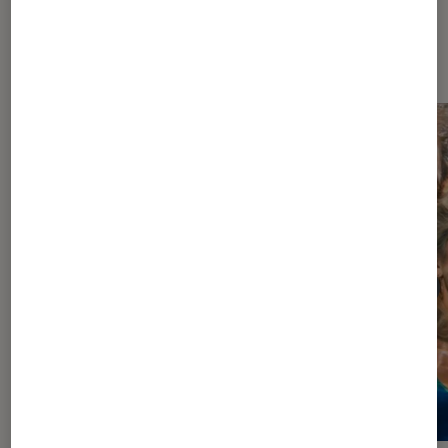
À la une de
VOIR TOUT
l'Éclaireur FNAC
l'Éclaireur fnac">