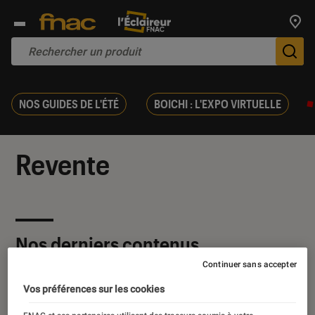
Trouv
De
NOS GUIDES DE L'ÉTÉ
BOICHI : L'EXPO VIRTUELLE
Revente
Nos derniers contenus
Continuer sans accepter
Vos préférences sur les cookies