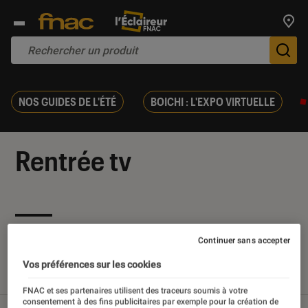
Trouv
De
NOS GUIDES DE L'ÉTÉ
BOICHI : L'EXPO VIRTUELLE
Rentrée tv
Nos derniers contenus
Continuer sans accepter
Vos préférences sur les cookies
Tout
Articles
Tests
FNAC et ses partenaires utilisent des traceurs soumis à votre
consentement à des fins publicitaires par exemple pour la création de