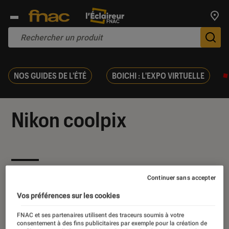
Trouv
De
NOS GUIDES DE L'ÉTÉ
BOICHI : L'EXPO VIRTUELLE
Nikon coolpix
Nos derniers contenus
Continuer sans accepter
Vos préférences sur les cookies
FNAC et ses partenaires utilisent des traceurs soumis à votre
consentement à des fins publicitaires par exemple pour la création de