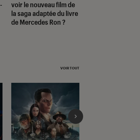
-
voir le nouveau film de
différents genres 
la saga adaptée du livre
romance
de Mercedes Ron ?
VOIR TOUT
l'Éclaireur fnac">