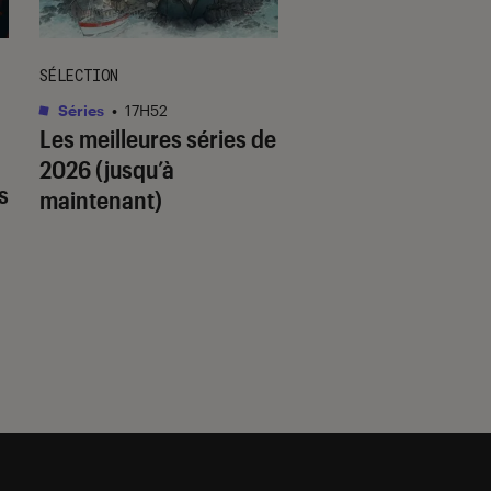
SÉLECTION
SÉLECTION
Séries
•
17H52
Livres / BD
•
18H14
Les meilleures séries de
Quiz romance de l’
2026 (jusqu’à
quel trope amour
s
maintenant)
est fait pour vous 