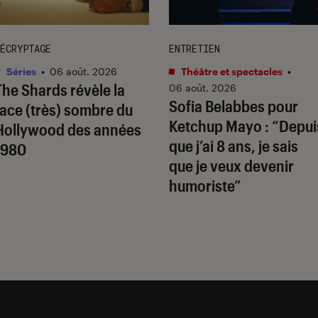
ÉCRYPTAGE
ENTRETIEN
Séries
•
06 août. 2026
Théâtre et spectacles
•
The Shards
révèle la
06 août. 2026
Sofia Belabbes pour
face (très) sombre du
Ketchup Mayo
: “Depui
Hollywood des années
que j’ai 8 ans, je sais
1980
que je veux devenir
humoriste”