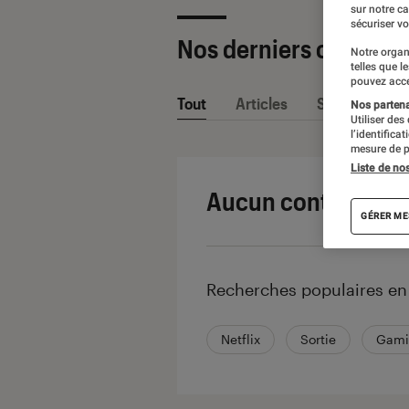
sur notre c
sécuriser vo
Nos derniers contenu
Notre organ
telles que l
pouvez acce
Tout
Articles
Sélections et
Nos partenai
Utiliser des
l’identifica
mesure de p
Liste de no
Aucun contenu ne 
GÉRER ME
Recherches populaires e
Netflix
Sortie
Gami