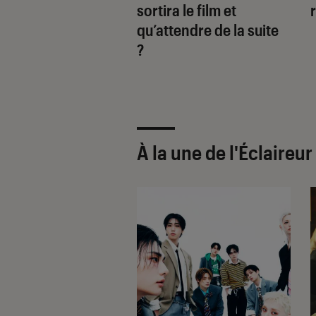
ices de New
sortira le film et
nce ?
qu’attendre de la suite
?
À la une de
l'Éclaireu