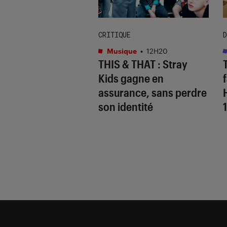
CRITIQUE
D
s
•
15H10
Musique
•
12H20
 Gervais, le sale
THIS & THAT
: Stray
 de la comédie
Kids gagne en
nnique
assurance, sans perdre
son identité