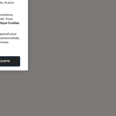
te, et pour
ormations,
reil. Vous
tique Cookies.
appareil pour
 personnalisés,
rvices.
ACCEPTE