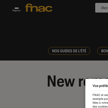
Rayons
NOS GUIDES DE L'ÉTÉ
BOI
New rom
Vos préfé
FNAC et ses
exemple pou
liées à votr
des cookies