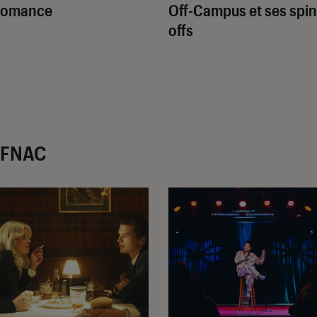
romance
Off-Campus et ses spin
offs
r FNAC