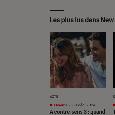
Les plus lus dans Ne
TAGE
ACTU
S
s / BD
•
25 oct. 2024
Cinéma
•
30 déc. 2024
nt les lecteurs et
À contre-sens 3
: quand