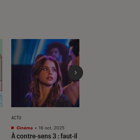
ACTU
GUIDE
Cinéma
•
16 oct. 2025
Livres / BD
•
01 avr. 
À contre-sens 3
: faut-il
Tout savoir sur les