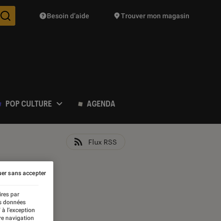
Besoin d’aide
Trouver mon magasin
Des suggestions de produits vont vous être proposées pendant vo
POP CULTURE
AGENDA
Flux RSS
er sans accepter
ires par
es données
 à l’exception
re navigation