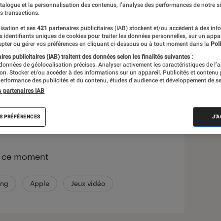
atalogue et la personnalisation des contenus, l’analyse des performances de notre si
s transactions.
s
isation et ses
421
partenaires publicitaires (IAB) stockent et/ou accèdent à des inf
es identifiants uniques de cookies pour traiter les données personnelles, sur un appa
pter ou gérer vos préférences en cliquant ci-dessous ou à tout moment dans la
Poli
 guides
res publicitaires (IAB) traitent des données selon les finalités suivantes :
 données de géolocalisation précises. Analyser activement les caractéristiques de l’
tion. Stocker et/ou accéder à des informations sur un appareil. Publicités et contenu
erformance des publicités et du contenu, études d’audience et développement de se
s partenaires IAB
correspond à votre recherche
S PRÉFÉRENCES
J'
n ce moment
ng
Apple
Jeux vidéo